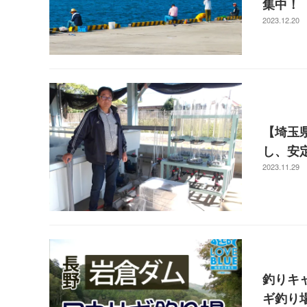
集中！
2023.12.20
【埼玉県
し、安
2023.11.29
釣りキ
ギ釣り