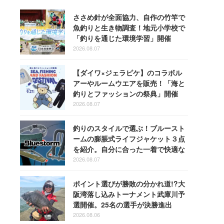
ささめ針が全面協力、自作の竹竿で
魚釣りと生き物調査！地元小学校で
「釣りを通じた環境学習」開催
2026.08.07
【ダイワ×ジェラピケ】のコラボル
アーやルームウエアを販売！「海と
釣りとファッションの祭典」開催
2026.08.07
釣りのスタイルで選ぶ！ブルースト
ームの膨脹式ライフジャケット３点
を紹介。自分に合った一着で快適な
釣りを
2026.08.07
ポイント選びが勝敗の分かれ道!?大
阪湾落し込みトーナメント武庫川予
選開催。25名の選手が決勝進出
2026.08.06