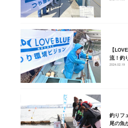
【LOV
流！釣
2024.02.19
釣りフ
尾の魚が