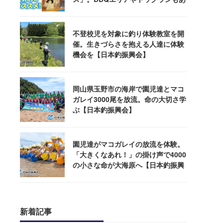
るぞ！
不登校児を対象に釣り体験教室を開
催。生きづらさを抱える人達に体験
機会を【日本釣振興会】
岡山県玉野市の海岸で園児達とマコ
ガレイ3000尾を放流。命の大切さ学
ぶ【日本釣振興会】
園児達がマコガレイの放流を体験。
「大きくなあれ！」の掛け声で4000
の小さな命が大海原へ【日本釣振興
会】
新着記事