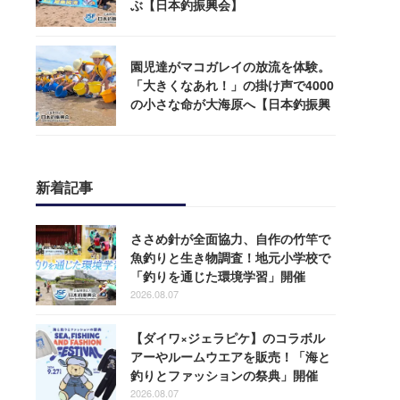
ぶ【日本釣振興会】
園児達がマコガレイの放流を体験。
「大きくなあれ！」の掛け声で4000
の小さな命が大海原へ【日本釣振興
会】
新着記事
ささめ針が全面協力、自作の竹竿で
魚釣りと生き物調査！地元小学校で
「釣りを通じた環境学習」開催
2026.08.07
【ダイワ×ジェラピケ】のコラボル
アーやルームウエアを販売！「海と
釣りとファッションの祭典」開催
2026.08.07