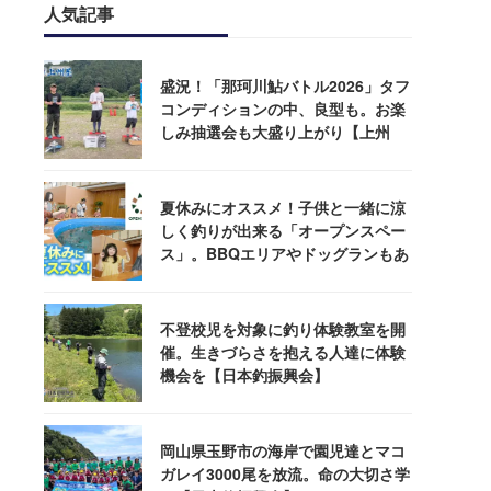
人気記事
盛況！「那珂川鮎バトル2026」タフ
コンディションの中、良型も。お楽
しみ抽選会も大盛り上がり【上州
屋】
夏休みにオススメ！子供と一緒に涼
しく釣りが出来る「オープンスペー
ス」。BBQエリアやドッグランもあ
るぞ！
不登校児を対象に釣り体験教室を開
催。生きづらさを抱える人達に体験
機会を【日本釣振興会】
岡山県玉野市の海岸で園児達とマコ
ガレイ3000尾を放流。命の大切さ学