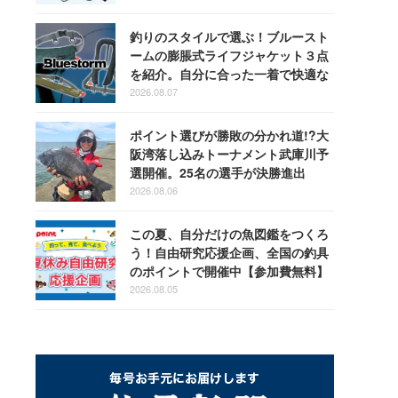
釣りのスタイルで選ぶ！ブルースト
ームの膨脹式ライフジャケット３点
を紹介。自分に合った一着で快適な
釣りを
2026.08.07
ポイント選びが勝敗の分かれ道!?大
阪湾落し込みトーナメント武庫川予
選開催。25名の選手が決勝進出
2026.08.06
この夏、自分だけの魚図鑑をつくろ
う！自由研究応援企画、全国の釣具
のポイントで開催中【参加費無料】
2026.08.05