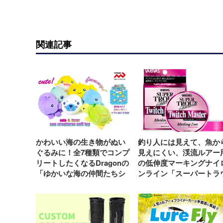
関連記事
かわいい海の生き物がぬい
釣り人には見えて、魚か
ぐるみに！全7種類でコンプ
見えにくい、渓流ルアー
リートしたくなるDragonの
の低伸度マーキングナイ
「ゆかいな海の仲間たちシ
ンライン「スーパートラ
リーズ」
ト アドバンストゥイッチ
スター マーキング［ナイ
ン］」