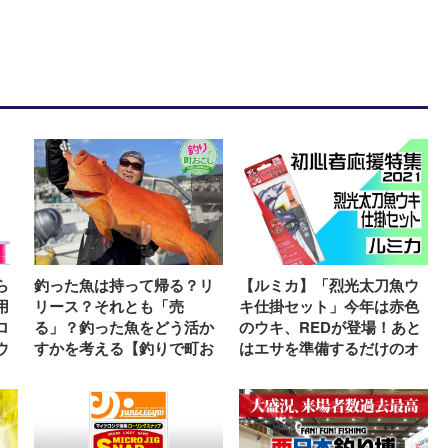
ら
釣った魚は持って帰る？リ
【ルミカ】「烈光太刀魚ウ
用
リース？それとも「売
キ仕掛セット」今年は赤色
ロ
る」？釣った魚をどう活か
のウキ、REDが登場！あと
ウ
すかを考える【釣りで町お
はエサを準備するだけのオ
マ
こし】
ールインワン仕掛け
ロ