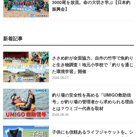
3000尾を放流。命の大切さ学ぶ【日本釣
振興会】
新着記事
ささめ針が全面協力、自作の竹竿で魚釣り
と生き物調査！地元小学校で「釣りを通じ
た環境学習」開催
2026.08.07
釣り場の安全性を高める「UMIGO救助信
号」が釣り場の管理者から求められる理由
とは？ウミゴー代表を取材
2026.08.09
子供にも信頼あるライフジャケットを。シ