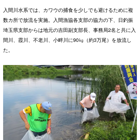
入間川水系では、カワウの捕食を少しでも避けるために複
数カ所で放流を実施。入間漁協各支部の協力の下、日釣振
埼玉県支部からは地元の吉田副支部長、事務局2名と共に入
間川、霞川、不老川、小畔川に90㎏（約3万尾）を放流し
た。