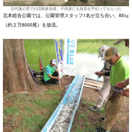
古代蓮の里での活動参加者。子供達にも放流を手伝ってもらった
北本総合公園では、公園管理スタッフ1名が立ち合い、85㎏
（約２万8000尾）を放流。