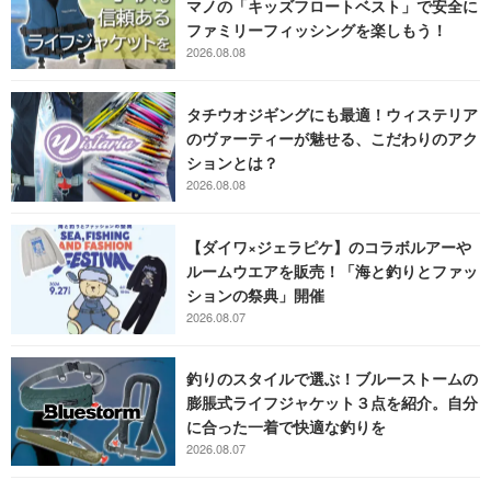
マノの「キッズフロートベスト」で安全に
ファミリーフィッシングを楽しもう！
2026.08.08
タチウオジギングにも最適！ウィステリア
のヴァーティーが魅せる、こだわりのアク
ションとは？
2026.08.08
【ダイワ×ジェラピケ】のコラボルアーや
ルームウエアを販売！「海と釣りとファッ
ションの祭典」開催
2026.08.07
釣りのスタイルで選ぶ！ブルーストームの
膨脹式ライフジャケット３点を紹介。自分
に合った一着で快適な釣りを
2026.08.07