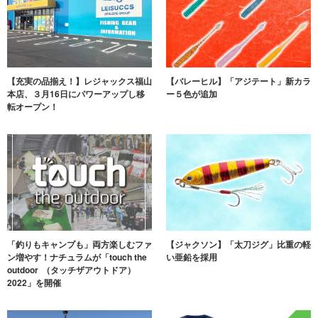
【充実の品揃え！】レジャックス福山
【バレーヒル】「アジテート」新カラ
本店、３月16日にパワーアップし移
ー５色が追加
転オープン！
「釣りもキャンプも」両方楽しむファ
【ジャクソン】「太刀ジグ」比重の軽
ン増やす！ナチュラムが「touch t‌h‌e
い亜鉛を採用
o‌utdoor （タッチザアウトドア）
2022」を開催