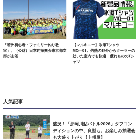
「若洲初心者・ファミリー釣り教
【マルキユー】氷瀑Tシャツ
室」、（公財）日本釣振興会東京都支
MQ―01。灼熱の野外からクーラーの
部が主催
効いた室内でも快適！優れもののTシ
ャツ
人気記事
盛況！「那珂川鮎バトル2026」タフコン
ディションの中、良型も。お楽しみ抽選会
も大盛り上がり【上州屋】