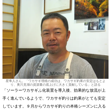
星隼人さん。「ワカサギ増殖の成功は、ワカサギ釣果の安定はもとよ
り、奥只見湖の資源量の底上げに大きく貢献している」と語る
「ソーラーワカサギふ化装置を導入後、効果的な放流が上
手く進んでいるようで、ワカサギ釣りは釣果がとても安定
しています。 9 月からワカサギ釣りの本格シーズンに入る