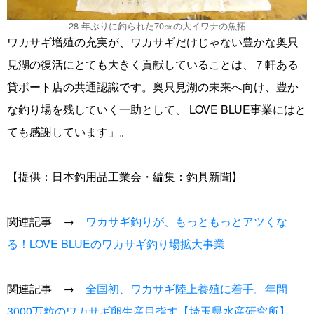
28 年ぶりに釣られた70㎝の大イワナの魚拓
ワカサギ増殖の充実が、ワカサギだけじゃない豊かな奥只
見湖の復活にとても大きく貢献していることは、７軒ある
貸ボート店の共通認識です。奥只見湖の未来へ向け、豊か
な釣り場を残していく一助として、 LOVE BLUE事業にはと
ても感謝しています」。
【提供：日本釣用品工業会・編集：釣具新聞】
関連記事 →
ワカサギ釣りが、もっともっとアツくな
る！LOVE BLUEのワカサギ釣り場拡大事業
関連記事 →
全国初、ワカサギ陸上養殖に着手。年間
3000万粒のワカサギ卵生産目指す【埼玉県水産研究所】