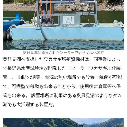
奥只見湖に導入されたソーラーワカサギふ化装置
奥只見湖へ支援したワカサギ増殖資機材は、同事業によっ
て長野県水産試験場が開発した「ソーラーワカサギふ化装
置」。 山間の湖等、電源の無い場所でも設置・稼働が可能
で、可搬型で移動も出来ることから、使用後に倉庫等へ保
管も出来る。 設置場所に制限のある奥只見湖のようなダム
湖でも大活躍する装置だ。