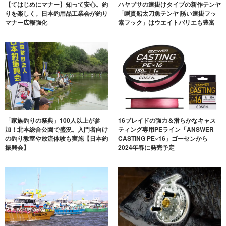
【てはじめにマナー】知って安心。釣
ハヤブサの速掛けタイプの新作テンヤ
りを楽しく。日本釣用品工業会が釣り
「瞬貫船太刀魚テンヤ 誘い速掛フッ
マナー広報強化
素フック」はウエイトバリエも豊富
「家族釣りの祭典」100人以上が参
16ブレイドの強力＆滑らかなキャス
加！北本総合公園で盛況。入門者向け
ティング専用PEライン「ANSWER
の釣り教室や放流体験も実施【日本釣
CASTING PE×16」ゴーセンから
振興会】
2024年春に発売予定