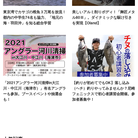
東京湾でカサゴの稚魚３万尾を放流！
美しいアルミ削りボディ！「舞匠メタ
都内の中学生74名も協力、「地元の
ル80Ⅲ」。ダイナミックな駆け引き
海・羽田沖」を知る総合学習
を実現【Oland】
「2021アングラー河川清掃in大江
【釣りが初めてでもOK】落し込み
川・中江川（海津市）」有名アングラ
（ヘチ）釣りやってみませんか？尼崎
ーも参加。ブースイベントや抽選会
フェニックスで初心者講習会開催。参
も！
加者募集中！