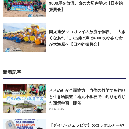
3000尾を放流。命の大切さ学ぶ【日本釣
振興会】
園児達がマコガレイの放流を体験。「大き
くなあれ！」の掛け声で4000の小さな命
が大海原へ【日本釣振興会】
新着記事
ささめ針が全面協力、自作の竹竿で魚釣り
と生き物調査！地元小学校で「釣りを通じ
た環境学習」開催
2026.08.07
【ダイワ×ジェラピケ】のコラボルアーや