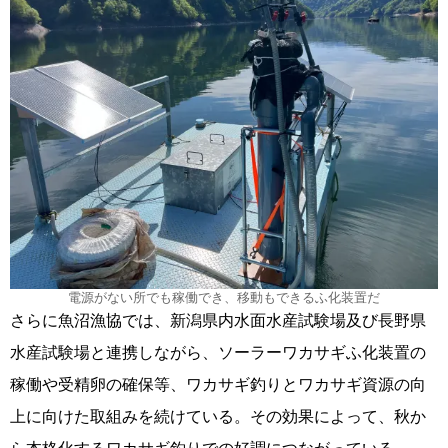
電源がない所でも稼働でき、移動もできるふ化装置だ
さらに魚沼漁協では、新潟県内水面水産試験場及び長野県
水産試験場と連携しながら、ソーラーワカサギふ化装置の
稼働や受精卵の確保等、ワカサギ釣りとワカサギ資源の向
上に向けた取組みを続けている。その効果によって、秋か
ら本格化するワカサギ釣りでの好調につながっている。