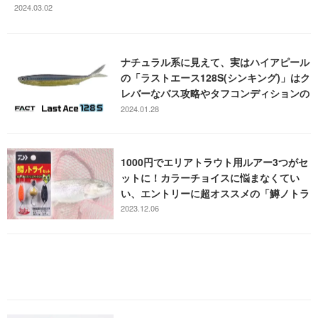
2024.03.02
ナチュラル系に見えて、実はハイアピール
の「ラストエース128S(シンキング)」はク
レバーなバス攻略やタフコンディションの
切り札的存在
2024.01.28
1000円でエリアトラウト用ルアー3つがセ
ットに！カラーチョイスに悩まなくてい
い、エントリーに超オススメの「鱒ノトラ
イセット」
2023.12.06