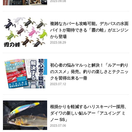
2023.09.08
複雑なカバーも攻略可能。デカバスの水面
バイトが期待できる「霞の蛙」がエンジン
から登場
2023.08.29
初心者の悩みマルっと解決！「ルアー釣り
のススメ」発売。釣りの楽しさとテクニッ
クを習得出来る一冊
2023.07.12
根掛かりを軽減するハリスキーパー採用、
ダイワの新しい鮎ルアー「アユイング ミ
ノー SS」
2023.07.06