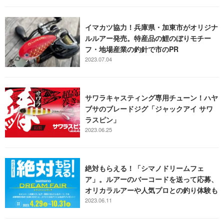
イマカツ協力！兵庫県・加東市がオリジナ
ルルアー発売。特産品の鯉のぼりモチー
フ・地場産業の釣針で市のPR
2023.07.04
サワラキャスティング専用チューン！ハヤ
ブサのブレードジグ「ジャックアイ サワ
ラスピン」
2023.06.25
絶対もらえる！「シマノドリームフェ
ア」。ルアーのバーコードを送って応募、
オリカラルアーや人気プロとの釣り体験も
2023.06.11