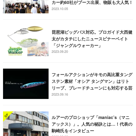
カー約60社がブース出展、物販も大人気！
【上州屋】
2023.10.05
琵琶湖ビッグバス対応。プロガイド大西健
太がカタチにしたニュースピナーベイト
「ジャングルウォーカー」
2023.09.20
フォールアクションがキモの高比重タング
ステン素材「オシア タングマン」はリト
リーブ、ブレードチューンにも対応する芸
達者なSLJジグ
2023.09.16
ルアーのプロショップ「maniac’s（マニ
アックス）」。人気の秘訣とは…！代表の
駒崎氏をインタビュー