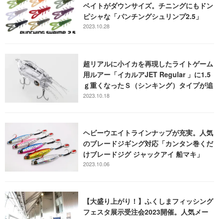
ベイトがダウンサイズ。チニングにもドン
ピシャな「パンチングシュリンプ2.5」
2023.10.28
超リアルに小イカを再現したライトゲーム
用ルアー「イカルアJET Regular 」に1.5
ｇ重くなったＳ（シンキング）タイプが追
加され、攻略の幅が拡大！
2023.10.18
ヘビーウエイトラインナップが充実。人気
のブレードジギング対応「カンタン巻くだ
けブレードジグ ジャックアイ 船マキ」
2023.10.06
【大盛り上がり！】ふくしまフィッシング
フェスタ展示受注会2023開催。人気メー