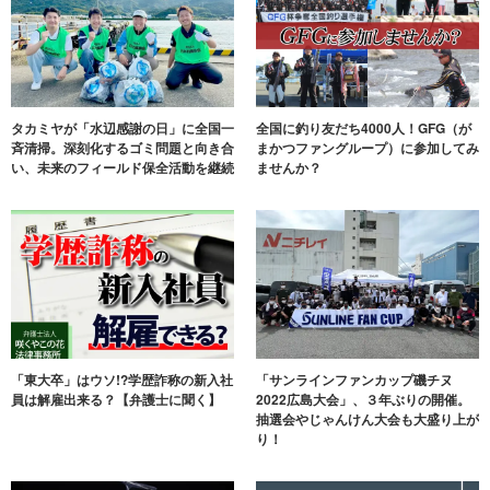
タカミヤが「水辺感謝の日」に全国一
全国に釣り友だち4000人！GFG（が
斉清掃。深刻化するゴミ問題と向き合
まかつファングループ）に参加してみ
い、未来のフィールド保全活動を継続
ませんか？
「東大卒」はウソ!?学歴詐称の新入社
「サンラインファンカップ磯チヌ
員は解雇出来る？【弁護士に聞く】
2022広島大会」、３年ぶりの開催。
抽選会やじゃんけん大会も大盛り上が
り！