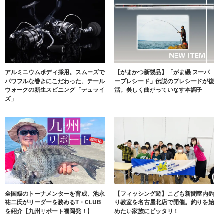
アルミニウムボディ採用。スムーズで
【がまかつ新製品】「がま磯 スーパ
パワフルな巻きにこだわった、テール
ープレシード」伝説のプレシードが復
ウォークの新生スピニング「デュライ
活。美しく曲がっていなす本調子
ズ」
全国級のトーナメンターを育成。池永
【フィッシング遊】こども新聞室内釣
祐二氏がリーダーを務めるT・CLUB
り教室を名古屋北店で開催。釣りを始
を紹介【九州リポート福岡発！】
めたい家族にピッタリ！