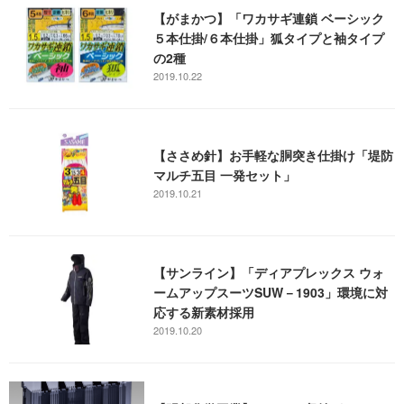
【がまかつ】「ワカサギ連鎖 ベーシック
５本仕掛/６本仕掛」狐タイプと袖タイプ
の2種
2019.10.22
【ささめ針】お手軽な胴突き仕掛け「堤防
マルチ五目 一発セット」
2019.10.21
【サンライン】「ディアプレックス ウォ
ームアップスーツSUW－1903」環境に対
応する新素材採用
2019.10.20