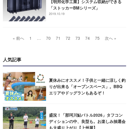
【明邦化学工業】システム収納ができる
「ストッカーBMシリーズ」
2019.10.19
« 前へ
1
…
70
71
72
73
74
75
次へ »
人気記事
夏休みにオススメ！子供と一緒に涼しく釣
りが出来る「オープンスペース」。BBQ
エリアやドッグランもあるぞ！
盛況！「那珂川鮎バトル2026」タフコン
ディションの中、良型も。お楽しみ抽選会
も大盛り上がり【上州屋】