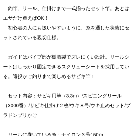
釣竿、リール、仕掛けまで一式揃ったセット竿。あとは
エサだけ買えばOK！
初心者の人にも扱いやすいように、糸を通した状態にセ
ットされている親切仕様。
ガイドはパイプ部が樹脂製でズレにくい設計。リールシ
ートはしっかり固定できるスクリューシートを採用してい
る。遠投かご釣りまで楽しめるサビキ竿！
セット内容：サビキ用竿（3.3m）/スピニングリール
（3000番）/サビキ仕掛け２枚/ウキ８号/ウキ止めセット/プ
ラドンブリかご
リールに巻いている糸：ナイロン３号150ｍ