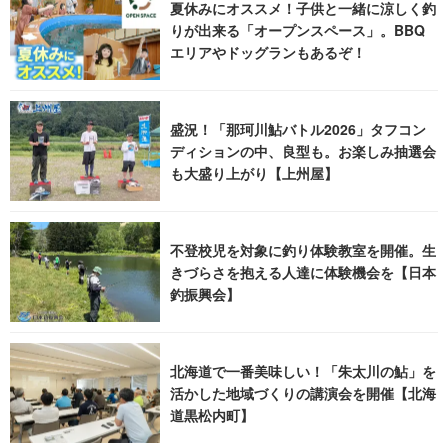
夏休みにオススメ！子供と一緒に涼しく釣
りが出来る「オープンスペース」。BBQ
エリアやドッグランもあるぞ！
盛況！「那珂川鮎バトル2026」タフコン
ディションの中、良型も。お楽しみ抽選会
も大盛り上がり【上州屋】
不登校児を対象に釣り体験教室を開催。生
きづらさを抱える人達に体験機会を【日本
釣振興会】
北海道で一番美味しい！「朱太川の鮎」を
活かした地域づくりの講演会を開催【北海
道黒松内町】