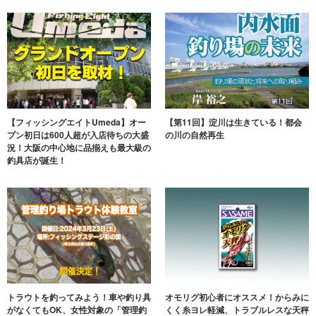
【フィッシングエイトUmeda】オー
【第11回】淀川は生きている！都会
プン初日は600人超が入店待ちの大盛
の川の自然再生
況！大阪の中心地に品揃えも最大級の
釣具店が誕生！
トラウトを釣ってみよう！車や釣り具
オモリグ初心者にオススメ！からみに
がなくてもOK、女性対象の「管理釣
くく糸ヨレ軽減、トラブルレスな天秤