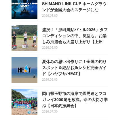
SHIMANO LINK CUP ホームグラウ
ンドが全国大会のステージにな
る！
2026.08.05
盛況！「那珂川鮎バトル2026」タフ
コンディションの中、良型も。お楽
しみ抽選会も大盛り上がり【上州
屋】
2026.08.05
夏休みの思い出作りに！全国の釣り
スポット＆絶品お魚レシピ完全ガイ
ド【ハヤブサ/HEAT】
2026.08.03
岡山県玉野市の海岸で園児達とマコ
ガレイ3000尾を放流。命の大切さ学
ぶ【日本釣振興会】
2026.07.30