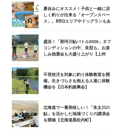
夏休みにオススメ！子供と一緒に涼
しく釣りが出来る「オープンスペー
ス」。BBQエリアやドッグランもあ
るぞ！
盛況！「那珂川鮎バトル2026」タフ
コンディションの中、良型も。お楽
しみ抽選会も大盛り上がり【上州
屋】
不登校児を対象に釣り体験教室を開
催。生きづらさを抱える人達に体験
機会を【日本釣振興会】
北海道で一番美味しい！「朱太川の
鮎」を活かした地域づくりの講演会
を開催【北海道黒松内町】