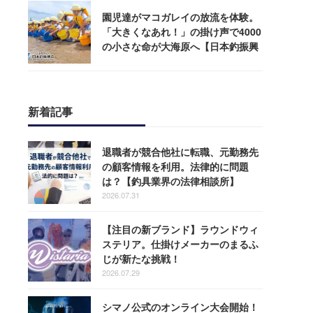
園児達がマコガレイの放流を体験。
「大きくなあれ！」の掛け声で4000
の小さな命が大海原へ【日本釣振興
会】
新着記事
退職者が競合他社に転職、元勤務先
の顧客情報を利用。法律的に問題
は？【釣具業界の法律相談所】
2026.07.31
【注目の新ブランド】ラウンドウィ
ステリア。仕掛けメーカーのまるふ
じが新たな挑戦！
2026.07.29
シマノ公式のオンライン大会開始！