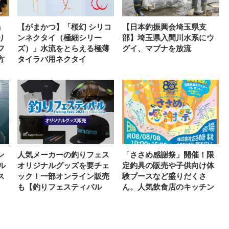
」
【がまかつ】「桜幻 シリコ
【日本釣振興会埼玉県支
り
ンネクタイ（極細シリー
部】埼玉県入間川水系にウ
フ
ズ）」水流をとらえる極薄
グイ、マブナを放流
方
タイラバ用ネクタイ
ン
人気メーカーの釣りフェス
「ささめ感謝祭」開催！限
ル
オリジナルグッズを要チェ
定釣具の販売や子供向け体
ス
ック！一部オンライン販売
験ブースなど盛りだくさ
も【釣りフェスティバル
ん。人気飲食店のキッチン
2023】
カーも