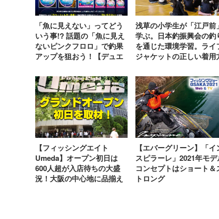
「魚に見えない」ってどう
浅草の小学生が「江戸前
いう事!? 話題の「魚に見え
学ぶ。日本釣振興会の釣
ないピンクフロロ」で釣果
を通じた環境学習。ライ
アップを狙おう！【デュエ
ジャケットの正しい着用
ル】
法なども伝える
【フィッシングエイト
【エバーグリーン】「イ
Umeda】オープン初日は
スピラーレ」2021年モデ
600人超が入店待ちの大盛
コンセプトはショート＆
況！大阪の中心地に品揃え
トロング
も最大級の釣具店が誕生！