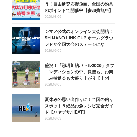
う！自由研究応援企画、全国の釣具
のポイントで開催中【参加費無料】
2026.08.05
シマノ公式のオンライン大会開始！
SHIMANO LINK CUP ホームグラウ
ンドが全国大会のステージにな
る！
2026.08.05
盛況！「那珂川鮎バトル2026」タフ
コンディションの中、良型も。お楽
しみ抽選会も大盛り上がり【上州
屋】
2026.08.05
夏休みの思い出作りに！全国の釣り
スポット＆絶品お魚レシピ完全ガイ
ド【ハヤブサ/HEAT】
2026.08.03