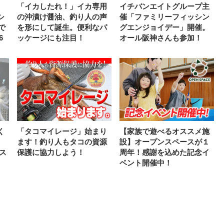
「イカしたれ！」イカ専用
イチバンエイトグループ主
シ
の沖漬け醤油、釣り人の声
催「ファミリーフィッシン
で
を形にして誕生。便利なパ
グエンジョイデー」開催。
6
ッケージにも注目！
オール阪神さんも参加！
く
「タコマイレージ」始まり
【家族で遊べるオススメ施
ます！釣り人もタコの資源
設】オープンスペースが１
ス
保護に協力しよう！
周年！感謝を込めた記念イ
ベント開催中！