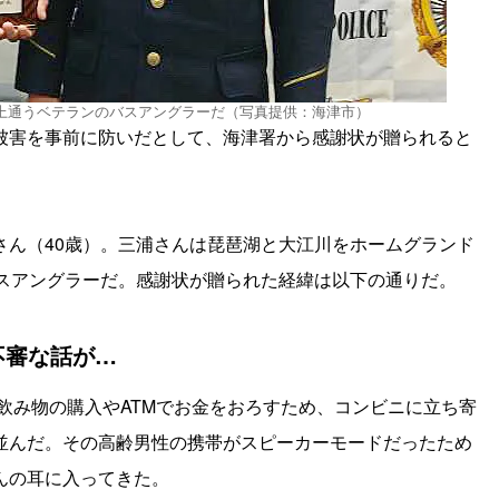
以上通うベテランのバスアングラーだ（写真提供：海津市）
被害を事前に防いだとして、海津署から感謝状が贈られると
さん（40歳）。三浦さんは琵琶湖と大江川をホームグランド
バスアングラーだ。感謝状が贈られた経緯は以下の通りだ。
不審な話が…
、飲み物の購入やATMでお金をおろすため、コンビニに立ち寄
並んだ。その高齢男性の携帯がスピーカーモードだったため
んの耳に入ってきた。