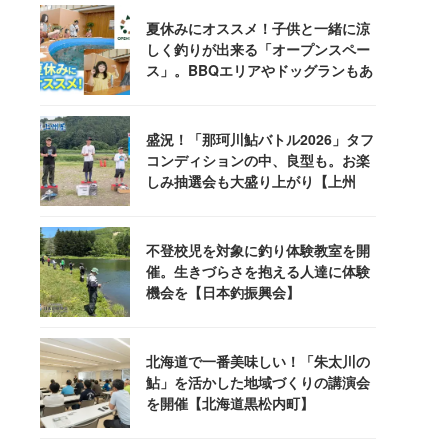
夏休みにオススメ！子供と一緒に涼
しく釣りが出来る「オープンスペー
ス」。BBQエリアやドッグランもあ
るぞ！
盛況！「那珂川鮎バトル2026」タフ
コンディションの中、良型も。お楽
しみ抽選会も大盛り上がり【上州
屋】
不登校児を対象に釣り体験教室を開
催。生きづらさを抱える人達に体験
機会を【日本釣振興会】
北海道で一番美味しい！「朱太川の
鮎」を活かした地域づくりの講演会
を開催【北海道黒松内町】