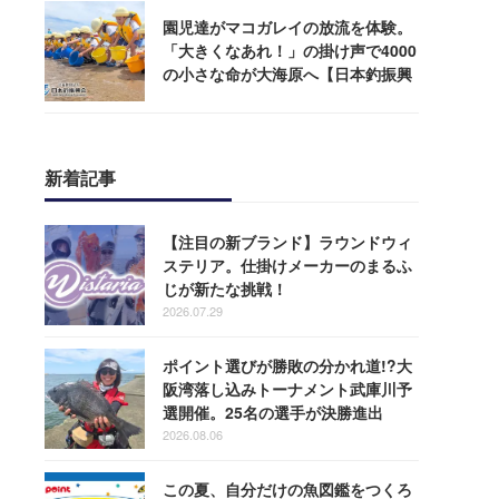
園児達がマコガレイの放流を体験。
「大きくなあれ！」の掛け声で4000
の小さな命が大海原へ【日本釣振興
会】
新着記事
【注目の新ブランド】ラウンドウィ
ステリア。仕掛けメーカーのまるふ
じが新たな挑戦！
2026.07.29
ポイント選びが勝敗の分かれ道!?大
阪湾落し込みトーナメント武庫川予
選開催。25名の選手が決勝進出
2026.08.06
この夏、自分だけの魚図鑑をつくろ