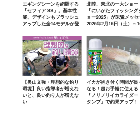
エギングシーンを網羅する
北陸、東北の一大ショー
「セフィア SS」。基本性
「にいがたフィッシング
能、デザインもブラッシュ
ョー2025」が朱鷺メッセ
アップした全14モデルが登
2025年2月15日（土）～1
場
日（日）に開催決定
【奥山文弥・理想的な釣り
イカが抱き付く時間が長
環境】良い指導者が増えな
なる！超お手軽に使える
いと、良い釣り人が増えな
「ノリノリイカライダー 
い
タンプ」で釣果アップ！