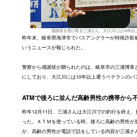
感謝状を受け取る三浦さん。大江川には10年
昨年末、岐阜県海津市でバスアングラーが特殊詐欺
いうニュースが報じられた。
警察から感謝状が贈られたのは、岐阜市の三浦博章
にしており、大江川には10年以上通うベテランの
ATMで後ろに並んだ高齢男性の携帯から
昨年12月11日、三浦さんは大江川での釣行を終え
った。ＡＴＭを使っている時、後ろに高齢の男性が
か、高齢の男性が電話で話をしている内容が三浦さ