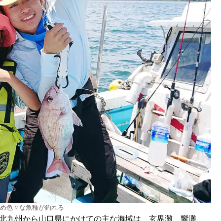
め色々な魚種が釣れる
隻。北九州から山口県にかけての主な海域は、玄界灘、響灘、