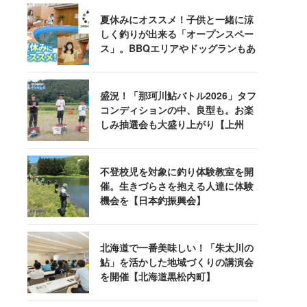
夏休みにオススメ！子供と一緒に涼
しく釣りが出来る「オープンスペー
ス」。BBQエリアやドッグランもあ
るぞ！
盛況！「那珂川鮎バトル2026」タフ
コンディションの中、良型も。お楽
しみ抽選会も大盛り上がり【上州
屋】
不登校児を対象に釣り体験教室を開
催。生きづらさを抱える人達に体験
機会を【日本釣振興会】
北海道で一番美味しい！「朱太川の
鮎」を活かした地域づくりの講演会
を開催【北海道黒松内町】