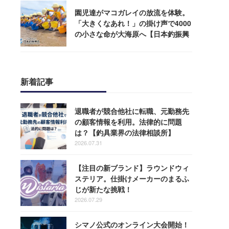
園児達がマコガレイの放流を体験。
「大きくなあれ！」の掛け声で4000
の小さな命が大海原へ【日本釣振興
会】
新着記事
退職者が競合他社に転職、元勤務先
の顧客情報を利用。法律的に問題
は？【釣具業界の法律相談所】
2026.07.31
【注目の新ブランド】ラウンドウィ
ステリア。仕掛けメーカーのまるふ
じが新たな挑戦！
2026.07.29
シマノ公式のオンライン大会開始！