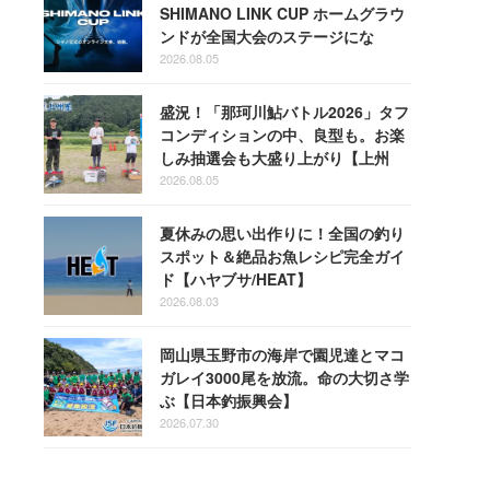
SHIMANO LINK CUP ホームグラウ
ンドが全国大会のステージにな
る！
2026.08.05
盛況！「那珂川鮎バトル2026」タフ
コンディションの中、良型も。お楽
しみ抽選会も大盛り上がり【上州
屋】
2026.08.05
夏休みの思い出作りに！全国の釣り
スポット＆絶品お魚レシピ完全ガイ
ド【ハヤブサ/HEAT】
2026.08.03
岡山県玉野市の海岸で園児達とマコ
ガレイ3000尾を放流。命の大切さ学
ぶ【日本釣振興会】
2026.07.30