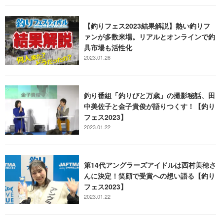
【釣りフェス2023結果解説】熱い釣りフ
ァンが多数来場。リアルとオンラインで釣
具市場も活性化
2023.01.26
釣り番組「釣りびと万歳」の撮影秘話、田
中美佐子と金子貴俊が語りつくす！【釣り
フェス2023】
2023.01.22
第14代アングラーズアイドルは西村美穂さ
んに決定！笑顔で受賞への想い語る【釣り
フェス2023】
2023.01.22