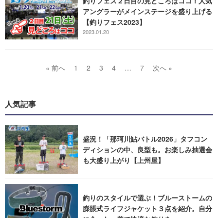
釣りフェス２日目の見どころはココ！人気
アングラーがメインステージを盛り上げる
【釣りフェス2023】
2023.01.20
« 前へ
1
2
3
4
…
7
次へ »
人気記事
盛況！「那珂川鮎バトル2026」タフコン
ディションの中、良型も。お楽しみ抽選会
も大盛り上がり【上州屋】
釣りのスタイルで選ぶ！ブルーストームの
膨脹式ライフジャケット３点を紹介。自分