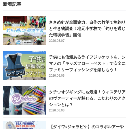
新着記事
ささめ針が全面協力、自作の竹竿で魚釣り
と生き物調査！地元小学校で「釣りを通じ
た環境学習」開催
2026.08.07
子供にも信頼あるライフジャケットを。シ
マノの「キッズフロートベスト」で安全に
ファミリーフィッシングを楽しもう！
2026.08.08
タチウオジギングにも最適！ウィステリア
のヴァーティーが魅せる、こだわりのアク
ションとは？
2026.08.08
【ダイワ×ジェラピケ】のコラボルアーや