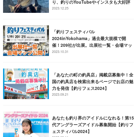
り、釣りのYouTubeやインスタも大好評
2023.12.25
「釣りフェスティバル
2024inYokohama」過去最大規模で開
催！209社が出展。出展社一覧・会場マッ
プを公開！
2023.10.31
「あなたの町の釣具店」掲載店募集中！全
国の釣具店を検索出来るページでお店の魅
力を発信【釣りフェス2024】
2023.09.21
あなたも釣り界のアイドルになれる！第15
代アングラーズアイドル募集開始【釣りフ
ェスティバル2024】