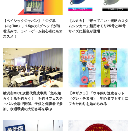
【ベイシックジャパン】「ジグ単
【ルミカ】「寄ってこい・光略カスタ
（Jig Tan）」1.5gのジグヘッドが装
ムシンカー」船用オモリ25号と30号
着済みで、ライトゲーム初心者にもオ
サイズに新色が登場
ススメ！
横浜市MICE次世代育成事業「魚を知
【キザクラ】「ウキ釣り速攻セット
ろう！魚を釣ろう！」を釣りフェステ
（グレ・チヌ用）」初心者でもすぐに
ィバル会場で開催。子供と保護者で参
フカセ釣りを始められる
加、水辺環境の大切さ等を学ぶ