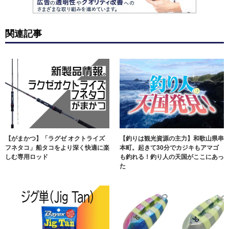
関連記事
【がまかつ】「ラグゼ オクトライズ
【釣りは観光資源の主力】和歌山県串
フネタコ」船タコをより深く快適に楽
本町。起きて30分でカジキもアマゴ
しむ専用ロッド
も釣れる！釣り人の天国がここにあっ
た