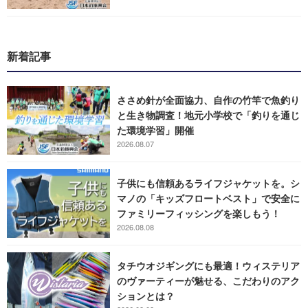
新着記事
ささめ針が全面協力、自作の竹竿で魚釣り
と生き物調査！地元小学校で「釣りを通じ
た環境学習」開催
2026.08.07
子供にも信頼あるライフジャケットを。シ
マノの「キッズフロートベスト」で安全に
ファミリーフィッシングを楽しもう！
2026.08.08
タチウオジギングにも最適！ウィステリア
のヴァーティーが魅せる、こだわりのアク
ションとは？