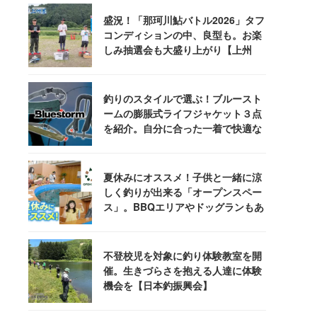
盛況！「那珂川鮎バトル2026」タフ
コンディションの中、良型も。お楽
しみ抽選会も大盛り上がり【上州
屋】
釣りのスタイルで選ぶ！ブルースト
ームの膨脹式ライフジャケット３点
を紹介。自分に合った一着で快適な
釣りを
夏休みにオススメ！子供と一緒に涼
しく釣りが出来る「オープンスペー
ス」。BBQエリアやドッグランもあ
るぞ！
不登校児を対象に釣り体験教室を開
催。生きづらさを抱える人達に体験
機会を【日本釣振興会】