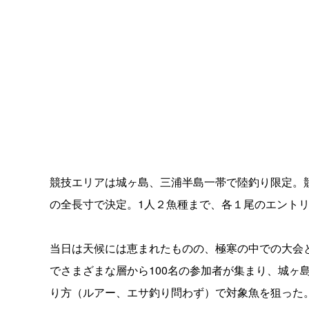
競技エリアは城ヶ島、三浦半島一帯で陸釣り限定。
の全長寸で決定。1人２魚種まで、各１尾のエント
当日は天候には恵まれたものの、極寒の中での大会
でさまざまな層から100名の参加者が集まり、城ヶ
り方（ルアー、エサ釣り問わず）で対象魚を狙った