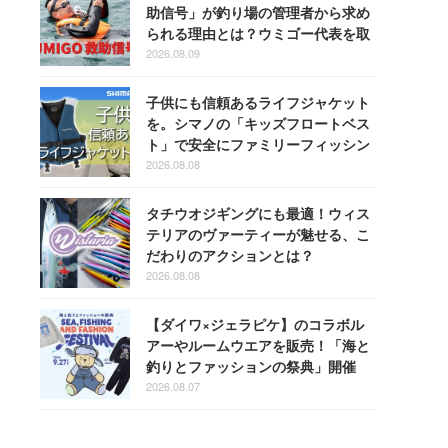
助信号」が釣り場の管理者から求め
られる理由とは？ウミゴー代表を取
材
2026.08.09
子供にも信頼あるライフジャケット
を。シマノの「キッズフロートベス
ト」で安全にファミリーフィッシン
グを楽しもう！
2026.08.08
タチウオジギングにも最適！ウィス
テリアのヴァーティーが魅せる、こ
だわりのアクションとは？
2026.08.08
【ダイワ×ジェラピケ】のコラボル
アーやルームウエアを販売！「海と
釣りとファッションの祭典」開催
2026.08.07