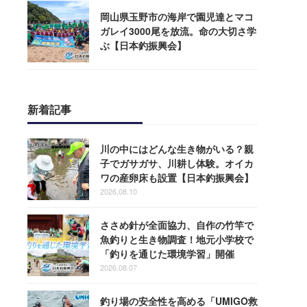
岡山県玉野市の海岸で園児達とマコ
ガレイ3000尾を放流。命の大切さ学
ぶ【日本釣振興会】
新着記事
川の中にはどんな生き物がいる？親
子でガサガサ、川耕し体験。オイカ
ワの産卵床も設置【日本釣振興会】
2026.08.10
ささめ針が全面協力、自作の竹竿で
魚釣りと生き物調査！地元小学校で
「釣りを通じた環境学習」開催
2026.08.07
釣り場の安全性を高める「UMIGO救