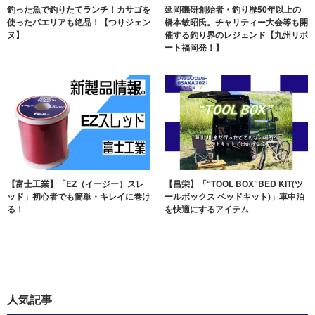
釣った魚で釣りたてランチ！カサゴを
延岡磯研創始者・釣り歴50年以上の
使ったパエリアも絶品！【つりジェン
橋本敏昭氏。チャリティー大会等も開
ヌ】
催する釣り界のレジェンド【九州リポ
ート福岡発！】
【富士工業】「EZ（イージー）スレ
【昌栄】「“TOOL BOX”BED KIT(ツ
ッド」初心者でも簡単・キレイに巻け
ールボックス ベッドキット)」車中泊
る！
を快適にするアイテム
人気記事