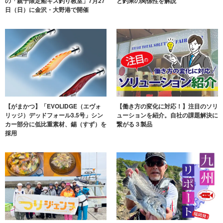
の「親子限定船キス釣り教室」7月27
と釣果の関係性を解説
日（日）に金沢・大野港で開催
【がまかつ】「EVOLIDGE（エヴォ
【働き方の変化に対応！】注目のソリ
リッジ）デッドフォール3.5号」シン
ューションを紹介。自社の課題解決に
カー部分に低比重素材、錫（すず）を
繋がる３製品
採用