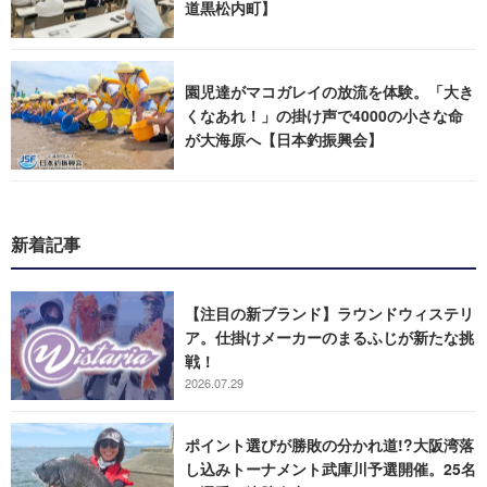
道黒松内町】
園児達がマコガレイの放流を体験。「大き
くなあれ！」の掛け声で4000の小さな命
が大海原へ【日本釣振興会】
新着記事
【注目の新ブランド】ラウンドウィステリ
ア。仕掛けメーカーのまるふじが新たな挑
戦！
2026.07.29
ポイント選びが勝敗の分かれ道!?大阪湾落
し込みトーナメント武庫川予選開催。25名