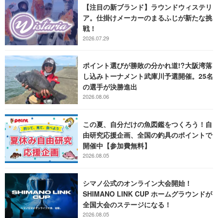
【注目の新ブランド】ラウンドウィステリ
ア。仕掛けメーカーのまるふじが新たな挑
戦！
2026.07.29
ポイント選びが勝敗の分かれ道!?大阪湾落
し込みトーナメント武庫川予選開催。25名
の選手が決勝進出
2026.08.06
この夏、自分だけの魚図鑑をつくろう！自
由研究応援企画、全国の釣具のポイントで
開催中【参加費無料】
2026.08.05
シマノ公式のオンライン大会開始！
SHIMANO LINK CUP ホームグラウンドが
全国大会のステージになる！
2026.08.05