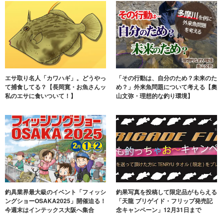
エサ取り名人「カワハギ」。どうやっ
「その行動は、自分のため？未来のた
て捕食してる？【長岡寛・お魚さんッ
め？」外来魚問題について考える【奧
私のエサに食いついて！】
山文弥・理想的な釣り環境】
釣具業界最大級のイベント「フィッシ
釣果写真を投稿して限定品がもらえる
ングショーOSAKA2025」開催迫る！
「天龍 ブリゲイド・フリップ発売記
今週末はインテックス大阪へ集合
念キャンペーン」12月31日まで