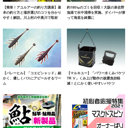
【簡単！アユルアーの釣り方講座】基
約180㎏のゴミを回収！大阪の泉佐野
本の釣り方と場所選びのコツを分かり
漁港で水中清掃を実施。ダイバーが潜
やすく解説。川上村の中奥川で取材
って海底を綺麗に
【バレーヒル】「コエビシャッド」細
【マルキユー】「パワー水くみバケツ
かく、優しくバスにアピールするワー
TR Ⅴ」くみ上げ動作の披露負担軽
ム
減！とにかく使いやすいバケツ