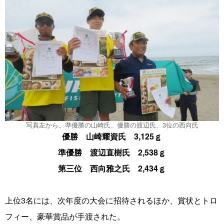
写真左から、準優勝の山崎氏、優勝の渡辺氏、3位の西向氏
優勝 山崎耀資氏 3,125ｇ
準優勝 渡辺直樹氏 2,538ｇ
第三位 西向雅之氏 2,434ｇ
上位3名には、次年度の大会に招待されるほか、賞状とトロ
フィー、豪華賞品が手渡された。