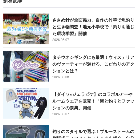
新着記事
ささめ針が全面協力、自作の竹竿で魚釣り
と生き物調査！地元小学校で「釣りを通じ
た環境学習」開催
2026.08.07
タチウオジギングにも最適！ウィステリア
のヴァーティーが魅せる、こだわりのアク
ションとは？
2026.08.08
【ダイワ×ジェラピケ】のコラボルアーや
ルームウエアを販売！「海と釣りとファッ
ションの祭典」開催
2026.08.07
釣りのスタイルで選ぶ！ブルーストームの