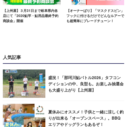
【上州屋】３月31日まで岐阜県内各
【オーナーばり】「マスクドスピン」
店にて「2020鮎竿・鮎用品最終予約
フックに付けるだけでどんなルアーで
商談会」開催
も超簡単にブレードチューン！
人気記事
盛況！「那珂川鮎バトル2026」タフコン
ディションの中、良型も。お楽しみ抽選会
も大盛り上がり【上州屋】
夏休みにオススメ！子供と一緒に涼しく釣
りが出来る「オープンスペース」。BBQ
エリアやドッグランもあるぞ！