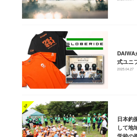
DAIW
式ユニ
2025.04.27
日本釣
して地
学校の