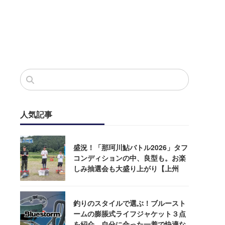
人気記事
盛況！「那珂川鮎バトル2026」タフ
コンディションの中、良型も。お楽
しみ抽選会も大盛り上がり【上州
屋】
釣りのスタイルで選ぶ！ブルースト
ームの膨脹式ライフジャケット３点
を紹介。自分に合った一着で快適な