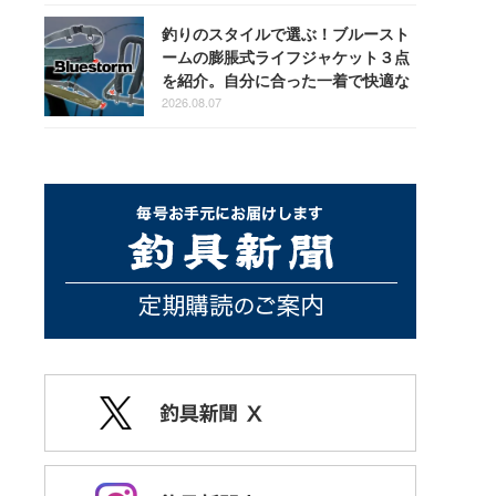
釣りのスタイルで選ぶ！ブルースト
ームの膨脹式ライフジャケット３点
を紹介。自分に合った一着で快適な
釣りを
2026.08.07