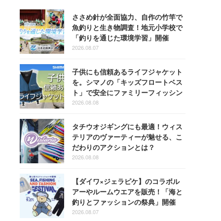
ささめ針が全面協力、自作の竹竿で
魚釣りと生き物調査！地元小学校で
「釣りを通じた環境学習」開催
2026.08.07
子供にも信頼あるライフジャケット
を。シマノの「キッズフロートベス
ト」で安全にファミリーフィッシン
グを楽しもう！
2026.08.08
タチウオジギングにも最適！ウィス
テリアのヴァーティーが魅せる、こ
だわりのアクションとは？
2026.08.08
【ダイワ×ジェラピケ】のコラボル
アーやルームウエアを販売！「海と
釣りとファッションの祭典」開催
2026.08.07