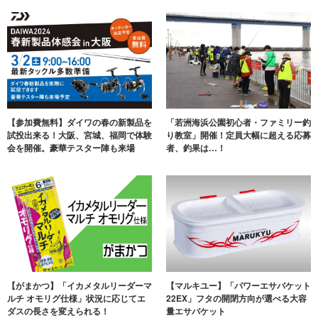
【参加費無料】ダイワの春の新製品を
「若洲海浜公園初心者・ファミリー釣
試投出来る！大阪、宮城、福岡で体験
り教室」開催！定員大幅に超える応募
会を開催。豪華テスター陣も来場
者、釣果は…！
【がまかつ】「イカメタルリーダーマ
【マルキユー】「パワーエサバケット
ルチ オモリグ仕様」状況に応じてエ
22EX」フタの開閉方向が選べる大容
ダスの長さを変えられる！
量エサバケット