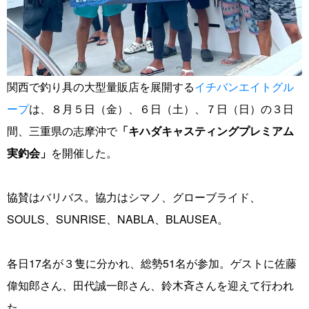
関西で釣り具の大型量販店を展開する
イチバンエイトグル
ープ
は、８月５日（金）、６日（土）、７日（日）の３日
間、三重県の志摩沖で
「キハダキャスティングプレミアム
実釣会」
を開催した。
協賛はバリバス。協力はシマノ、グローブライド、
SOULS、SUNRISE、NABLA、BLAUSEA。
各日17名が３隻に分かれ、総勢51名が参加。ゲストに佐藤
偉知郎さん、田代誠一郎さん、鈴木斉さんを迎えて行われ
た。