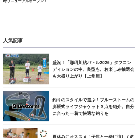
時リニューアルオープン！
人気記事
盛況！「那珂川鮎バトル2026」タフコン
ディションの中、良型も。お楽しみ抽選会
も大盛り上がり【上州屋】
釣りのスタイルで選ぶ！ブルーストームの
膨脹式ライフジャケット３点を紹介。自分
に合った一着で快適な釣りを
夏休みにオススメ！子供と一緒に涼しく釣