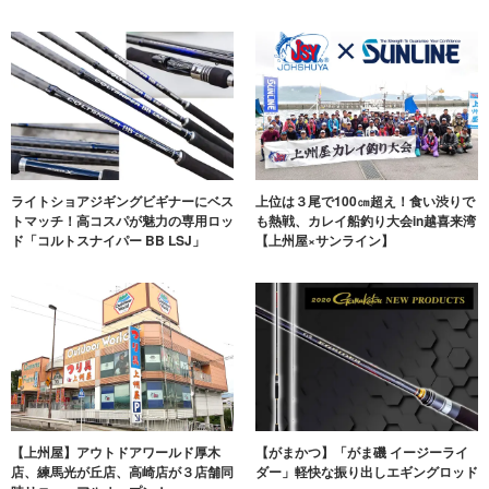
ライトショアジギングビギナーにベス
上位は３尾で100㎝超え！食い渋りで
トマッチ！高コスパが魅力の専用ロッ
も熱戦、カレイ船釣り大会in越喜来湾
ド「コルトスナイパー BB LSJ」
【上州屋×サンライン】
【上州屋】アウトドアワールド厚木
【がまかつ】「がま磯 イージーライ
店、練馬光が丘店、高崎店が３店舗同
ダー」軽快な振り出しエギングロッド