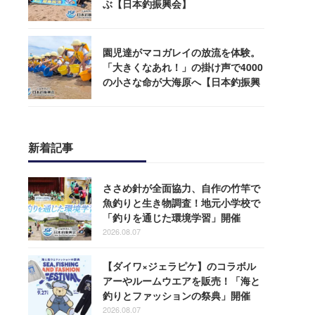
ぶ【日本釣振興会】
園児達がマコガレイの放流を体験。
「大きくなあれ！」の掛け声で4000
の小さな命が大海原へ【日本釣振興
会】
新着記事
ささめ針が全面協力、自作の竹竿で
魚釣りと生き物調査！地元小学校で
「釣りを通じた環境学習」開催
2026.08.07
【ダイワ×ジェラピケ】のコラボル
アーやルームウエアを販売！「海と
釣りとファッションの祭典」開催
2026.08.07