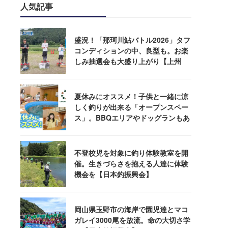
人気記事
盛況！「那珂川鮎バトル2026」タフ
コンディションの中、良型も。お楽
しみ抽選会も大盛り上がり【上州
屋】
夏休みにオススメ！子供と一緒に涼
しく釣りが出来る「オープンスペー
ス」。BBQエリアやドッグランもあ
るぞ！
不登校児を対象に釣り体験教室を開
催。生きづらさを抱える人達に体験
機会を【日本釣振興会】
岡山県玉野市の海岸で園児達とマコ
ガレイ3000尾を放流。命の大切さ学