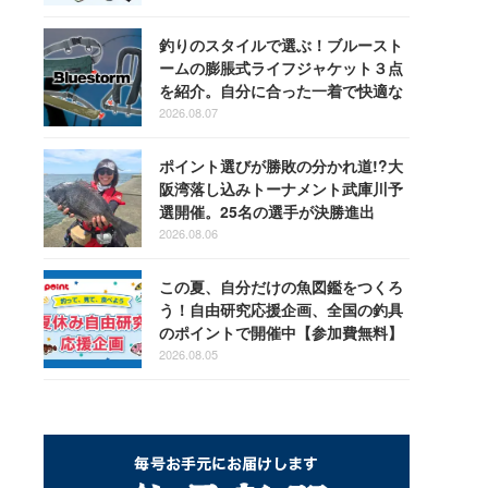
釣りのスタイルで選ぶ！ブルースト
ームの膨脹式ライフジャケット３点
を紹介。自分に合った一着で快適な
釣りを
2026.08.07
ポイント選びが勝敗の分かれ道!?大
阪湾落し込みトーナメント武庫川予
選開催。25名の選手が決勝進出
2026.08.06
この夏、自分だけの魚図鑑をつくろ
う！自由研究応援企画、全国の釣具
のポイントで開催中【参加費無料】
2026.08.05