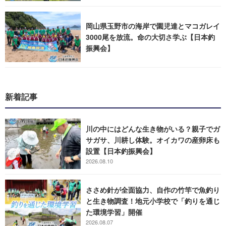
岡山県玉野市の海岸で園児達とマコガレイ
3000尾を放流。命の大切さ学ぶ【日本釣
振興会】
新着記事
川の中にはどんな生き物がいる？親子でガ
サガサ、川耕し体験。オイカワの産卵床も
設置【日本釣振興会】
2026.08.10
ささめ針が全面協力、自作の竹竿で魚釣り
と生き物調査！地元小学校で「釣りを通じ
た環境学習」開催
2026.08.07