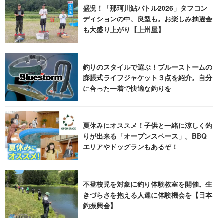
盛況！「那珂川鮎バトル2026」タフコン
ディションの中、良型も。お楽しみ抽選会
も大盛り上がり【上州屋】
釣りのスタイルで選ぶ！ブルーストームの
膨脹式ライフジャケット３点を紹介。自分
に合った一着で快適な釣りを
夏休みにオススメ！子供と一緒に涼しく釣
りが出来る「オープンスペース」。BBQ
エリアやドッグランもあるぞ！
不登校児を対象に釣り体験教室を開催。生
きづらさを抱える人達に体験機会を【日本
釣振興会】