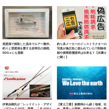
琵琶湖で採取した流木でルアー製作。
釣り具メーカーのインストラクターの
釣りと琵琶湖を愛する岩嵜氏の挑戦、
写真が偽広告に使われていた!?削除依
SDGｓにも貢献
頼や損害賠償請求は出来る？【弁護士
に聞く】
伊東由樹氏が「レッドドット・デザイ
【富士工業】創業時から続く地域、社
ンアワード 2025」受賞。「 iF デザイ
会、業界への貢献。技術だけで良い製