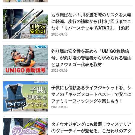
もう転ばない！川を渡る際のリスクを大幅
に軽減。歩行の補助から仕掛け回収までこ
なす「リバーステッキ WATARU」【釣武
者】
2026.08.10
釣り場の安全性を高める「UMIGO救助信
号」が釣り場の管理者から求められる理由
とは？ウミゴー代表を取材
2026.08.09
子供にも信頼あるライフジャケットを。シ
マノの「キッズフロートベスト」で安全に
ファミリーフィッシングを楽しもう！
2026.08.08
タチウオジギングにも最適！ウィステリア
のヴァーティーが魅せる、こだわりのアク