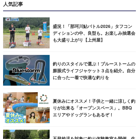
人気記事
盛況！「那珂川鮎バトル2026」タフコン
ディションの中、良型も。お楽しみ抽選会
も大盛り上がり【上州屋】
釣りのスタイルで選ぶ！ブルーストームの
膨脹式ライフジャケット３点を紹介。自分
に合った一着で快適な釣りを
夏休みにオススメ！子供と一緒に涼しく釣
りが出来る「オープンスペース」。BBQ
エリアやドッグランもあるぞ！
不登校児を対象に釣り体験教室を開催。生