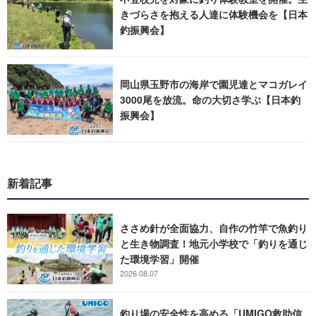
きづらさを抱える人達に体験機会を【日本
釣振興会】
岡山県玉野市の海岸で園児達とマコガレイ
3000尾を放流。命の大切さ学ぶ【日本釣
振興会】
新着記事
ささめ針が全面協力、自作の竹竿で魚釣り
と生き物調査！地元小学校で「釣りを通じ
た環境学習」開催
2026.08.07
釣り場の安全性を高める「UMIGO救助信