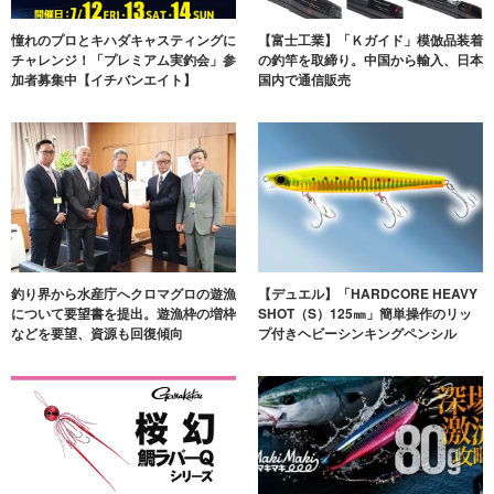
憧れのプロとキハダキャスティングに
【富士工業】「Ｋガイド」模倣品装着
チャレンジ！「プレミアム実釣会」参
の釣竿を取締り。中国から輸入、日本
加者募集中【イチバンエイト】
国内で通信販売
釣り界から水産庁へクロマグロの遊漁
【デュエル】「HARDCORE HEAVY
について要望書を提出。遊漁枠の増枠
SHOT（S）125㎜」簡単操作のリッ
などを要望、資源も回復傾向
プ付きヘビーシンキングペンシル