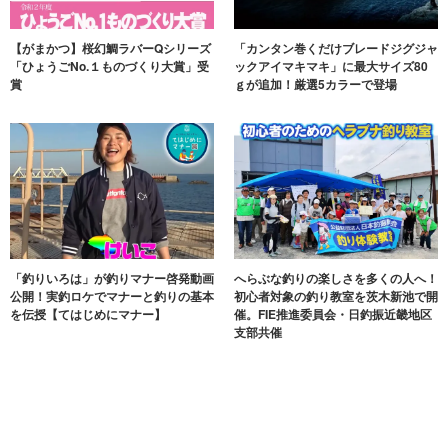
【がまかつ】桜幻鯛ラバーQシリーズ
「カンタン巻くだけブレードジグジャ
「ひょうごNo.１ものづくり大賞」受
ックアイマキマキ」に最大サイズ80
賞
ｇが追加！厳選5カラーで登場
「釣りいろは」が釣りマナー啓発動画
へらぶな釣りの楽しさを多くの人へ！
公開！実釣ロケでマナーと釣りの基本
初心者対象の釣り教室を茨木新池で開
を伝授【てはじめにマナー】
催。FIE推進委員会・日釣振近畿地区
支部共催