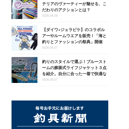
テリアのヴァーティーが魅せる、こ
だわりのアクションとは？
2026.08.08
【ダイワ×ジェラピケ】のコラボル
アーやルームウエアを販売！「海と
釣りとファッションの祭典」開催
2026.08.07
釣りのスタイルで選ぶ！ブルースト
ームの膨脹式ライフジャケット３点
を紹介。自分に合った一着で快適な
釣りを
2026.08.07