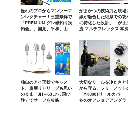
憧れのプロからマンツーマ
がまかつの技術力と現場
ンレクチャー！三重県錦で
線が融合した細糸での攻
「PREMIUM グレ磯釣り実
に特化した設計。「がま
釣会」。国見、平和、山
流 マルチフレックス 本
元、前岡プロが参加【イチ
ロリーダー2」登場
バンエイト】
独自のアイ形状でキャス
大切なリールを冷たさと
ト、表層リトリーブも思い
から守る、フリーノット
のまま「JH－63 ぶっ飛び
「YK0001リールカバー
静」でサーフを攻略
冬のオフショアアングラ
にマストなアイテム