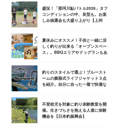
盛況！「那珂川鮎バトル2026」タフ
コンディションの中、良型も。お楽
しみ抽選会も大盛り上がり【上州
屋】
夏休みにオススメ！子供と一緒に涼
しく釣りが出来る「オープンスペー
ス」。BBQエリアやドッグランもあ
るぞ！
釣りのスタイルで選ぶ！ブルースト
ームの膨脹式ライフジャケット３点
を紹介。自分に合った一着で快適な
釣りを
不登校児を対象に釣り体験教室を開
催。生きづらさを抱える人達に体験
機会を【日本釣振興会】