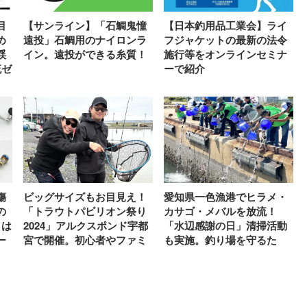
目
【サンライン】「石鯛鬼憧
【日本釣用品工業会】ライ
め
遠投」石鯛用のナイロンラ
フジャケットの最新の法令
渓
イン。遠投ができる糸質！
施行等をオンラインセミナ
流ゼ
ーで紹介
傷
ビッグサイズもお目見え！
愛知県一色漁港でヒラメ・
の
「トラウトパビリオン祭り
カサゴ・メバルを放流！
」は
2024」アルクスポンド宇都
「水辺感謝の日」清掃活動
ー
宮で開催。初心者やファミ
も実施。釣り場を守るた
リーも釣りの楽しさ体験
め、釣具業界が協力