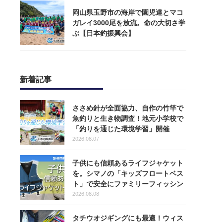
岡山県玉野市の海岸で園児達とマコ
ガレイ3000尾を放流。命の大切さ学
ぶ【日本釣振興会】
新着記事
ささめ針が全面協力、自作の竹竿で
魚釣りと生き物調査！地元小学校で
「釣りを通じた環境学習」開催
2026.08.07
子供にも信頼あるライフジャケット
を。シマノの「キッズフロートベス
ト」で安全にファミリーフィッシン
グを楽しもう！
2026.08.08
タチウオジギングにも最適！ウィス