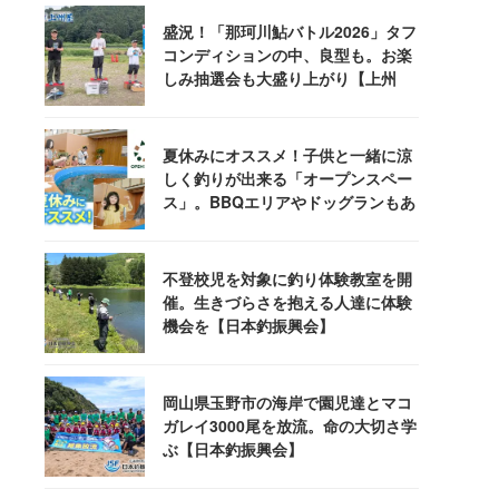
盛況！「那珂川鮎バトル2026」タフ
コンディションの中、良型も。お楽
しみ抽選会も大盛り上がり【上州
屋】
夏休みにオススメ！子供と一緒に涼
しく釣りが出来る「オープンスペー
ス」。BBQエリアやドッグランもあ
るぞ！
不登校児を対象に釣り体験教室を開
催。生きづらさを抱える人達に体験
機会を【日本釣振興会】
岡山県玉野市の海岸で園児達とマコ
ガレイ3000尾を放流。命の大切さ学
ぶ【日本釣振興会】