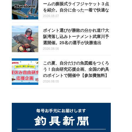
ームの膨脹式ライフジャケット３点
を紹介。自分に合った一着で快適な
釣りを
2026.08.07
ポイント選びが勝敗の分かれ道!?大
阪湾落し込みトーナメント武庫川予
選開催。25名の選手が決勝進出
2026.08.06
この夏、自分だけの魚図鑑をつくろ
う！自由研究応援企画、全国の釣具
のポイントで開催中【参加費無料】
2026.08.05