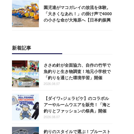
園児達がマコガレイの放流を体験。
「大きくなあれ！」の掛け声で4000
の小さな命が大海原へ【日本釣振興
会】
新着記事
ささめ針が全面協力、自作の竹竿で
魚釣りと生き物調査！地元小学校で
「釣りを通じた環境学習」開催
2026.08.07
【ダイワ×ジェラピケ】のコラボル
アーやルームウエアを販売！「海と
釣りとファッションの祭典」開催
2026.08.07
釣りのスタイルで選ぶ！ブルースト