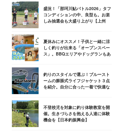
盛況！「那珂川鮎バトル2026」タフ
コンディションの中、良型も。お楽
しみ抽選会も大盛り上がり【上州
屋】
夏休みにオススメ！子供と一緒に涼
しく釣りが出来る「オープンスペー
ス」。BBQエリアやドッグランもあ
るぞ！
釣りのスタイルで選ぶ！ブルースト
ームの膨脹式ライフジャケット３点
を紹介。自分に合った一着で快適な
釣りを
不登校児を対象に釣り体験教室を開
催。生きづらさを抱える人達に体験
機会を【日本釣振興会】