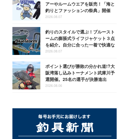
アーやルームウエアを販売！「海と
釣りとファッションの祭典」開催
2026.08.07
釣りのスタイルで選ぶ！ブルースト
ームの膨脹式ライフジャケット３点
を紹介。自分に合った一着で快適な
釣りを
2026.08.07
ポイント選びが勝敗の分かれ道!?大
阪湾落し込みトーナメント武庫川予
選開催。25名の選手が決勝進出
2026.08.06