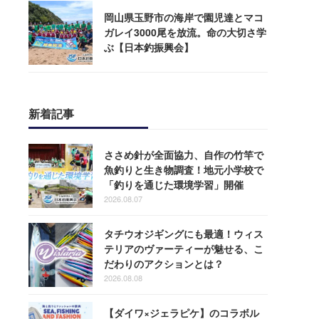
岡山県玉野市の海岸で園児達とマコ
ガレイ3000尾を放流。命の大切さ学
ぶ【日本釣振興会】
新着記事
ささめ針が全面協力、自作の竹竿で
魚釣りと生き物調査！地元小学校で
「釣りを通じた環境学習」開催
2026.08.07
タチウオジギングにも最適！ウィス
テリアのヴァーティーが魅せる、こ
だわりのアクションとは？
2026.08.08
【ダイワ×ジェラピケ】のコラボル