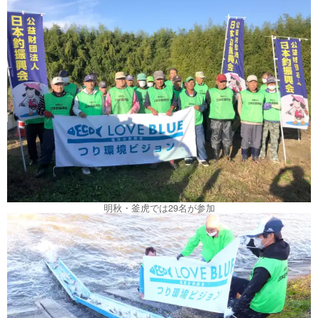
明秋・釜虎では29名が参加