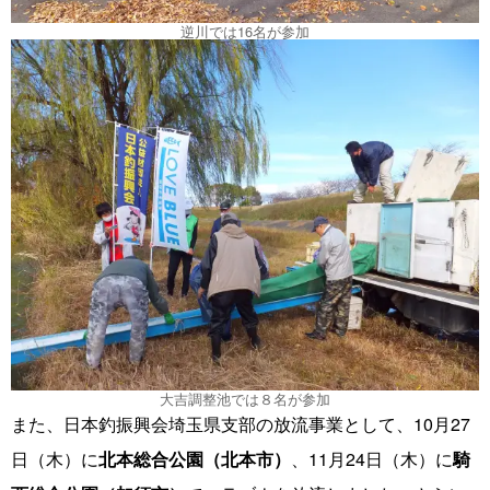
逆川では16名が参加
大吉調整池では８名が参加
また、日本釣振興会埼玉県支部の放流事業として、10月27
日（木）に
北本総合公園（北本市）
、11月24日（木）に
騎