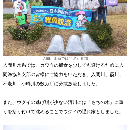
入間川水系では11名が参加
入間川水系では、カワウの捕食を少しでも避けるために入
間漁協各支部の皆様にご協力をいただき、入間川、霞川、
不老川、小畔川の数カ所に分散放流しました。
また、ウグイの逃げ場が少ない河川には「もちの木」に重
りを括り付けて沈めることでウグイの隠れ家としました。