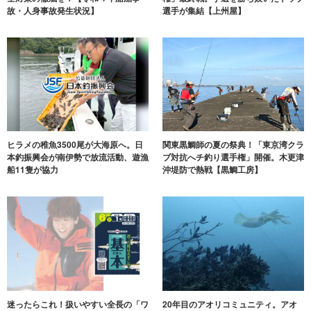
故・人身事故発生状況】
選手が集結【上州屋】
ヒラメの稚魚3500尾が大海原へ。日
関東黒鯛師の夏の祭典！「東京湾クラ
本釣振興会が南伊勢で放流活動、遊漁
ブ対抗へチ釣り選手権」開催。木更津
船11隻が協力
沖堤防で熱戦【黒鯛工房】
迷ったらこれ！扱いやすい全長の「ワ
20年目のアオリコミュニティ。アオ