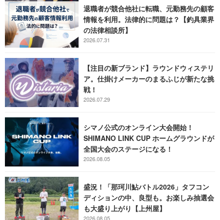
退職者が競合他社に転職、元勤務先の顧客
情報を利用。法律的に問題は？【釣具業界
の法律相談所】
2026.07.31
【注目の新ブランド】ラウンドウィステリ
ア。仕掛けメーカーのまるふじが新たな挑
戦！
2026.07.29
シマノ公式のオンライン大会開始！
SHIMANO LINK CUP ホームグラウンドが
全国大会のステージになる！
2026.08.05
盛況！「那珂川鮎バトル2026」タフコン
ディションの中、良型も。お楽しみ抽選会
も大盛り上がり【上州屋】
2026.08.05