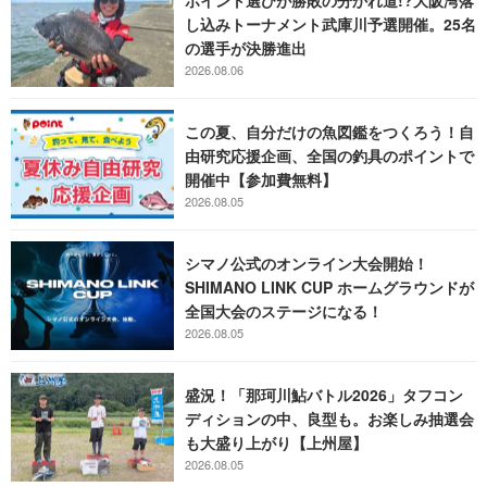
ポイント選びが勝敗の分かれ道!?大阪湾落
し込みトーナメント武庫川予選開催。25名
の選手が決勝進出
2026.08.06
この夏、自分だけの魚図鑑をつくろう！自
由研究応援企画、全国の釣具のポイントで
開催中【参加費無料】
2026.08.05
シマノ公式のオンライン大会開始！
SHIMANO LINK CUP ホームグラウンドが
全国大会のステージになる！
2026.08.05
盛況！「那珂川鮎バトル2026」タフコン
ディションの中、良型も。お楽しみ抽選会
も大盛り上がり【上州屋】
2026.08.05