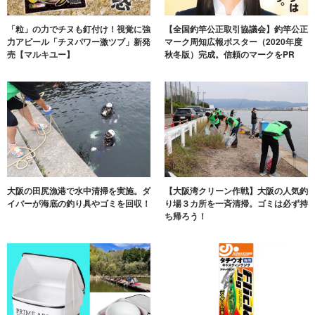
「粒」の力でチヌも釘付け！視覚に強
【全国釣竿公正取引協議会】釣竿公正
力アピール「チヌパワー激ツブ」新発
マーク周知広報ポスター（2020年度
売【マルキユー】
秋冬版）完成。信頼のマークをPR
大阪の田尻漁港で水中清掃を実施。ダ
【大阪湾クリーン作戦】大阪の人気釣
イバーが海底の釣り具やゴミを回収！
り場３カ所を一斉清掃。ゴミは必ず持
ち帰ろう！