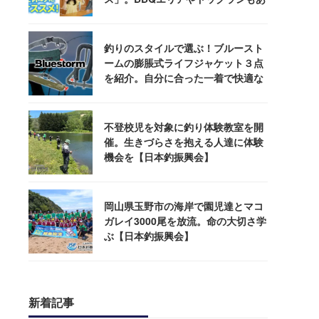
るぞ！
釣りのスタイルで選ぶ！ブルースト
ームの膨脹式ライフジャケット３点
を紹介。自分に合った一着で快適な
釣りを
不登校児を対象に釣り体験教室を開
催。生きづらさを抱える人達に体験
機会を【日本釣振興会】
岡山県玉野市の海岸で園児達とマコ
ガレイ3000尾を放流。命の大切さ学
ぶ【日本釣振興会】
新着記事