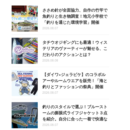
ささめ針が全面協力、自作の竹竿で
魚釣りと生き物調査！地元小学校で
「釣りを通じた環境学習」開催
2026.08.07
タチウオジギングにも最適！ウィス
テリアのヴァーティーが魅せる、こ
だわりのアクションとは？
2026.08.08
【ダイワ×ジェラピケ】のコラボル
アーやルームウエアを販売！「海と
釣りとファッションの祭典」開催
2026.08.07
釣りのスタイルで選ぶ！ブルースト
ームの膨脹式ライフジャケット３点
を紹介。自分に合った一着で快適な
釣りを
2026.08.07