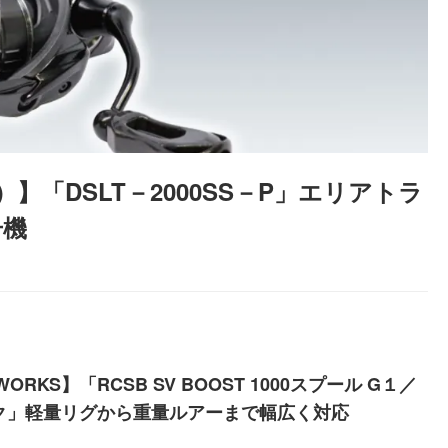
）】「DSLT－2000SS－P」エリアトラ
号機
WORKS】「RCSB SV BOOST 1000スプール G１／
ク」軽量リグから重量ルアーまで幅広く対応