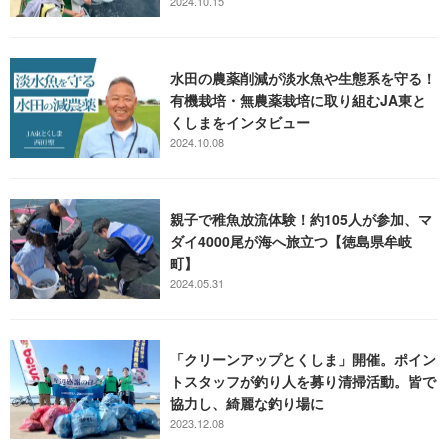
2024.10.15
水田の農薬削減が淡水魚や生態系を守る！
有機栽培・無農薬栽培に取り組むJA東と
くしまをインタビュー
2024.10.08
親子で稚魚放流体験！約105人が参加、マ
ダイ4000尾が海へ旅立つ【徳島県牟岐
町】
2024.05.31
「クリーンアップとくしま」開催。ポイン
トスタッフが釣り人を募り清掃活動。皆で
協力し、綺麗な釣り場に
2023.12.08