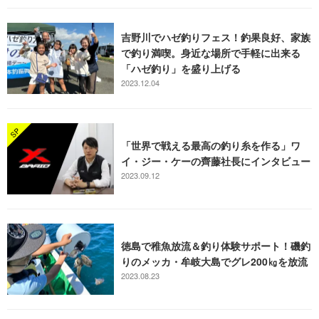
吉野川でハゼ釣りフェス！釣果良好、家族
で釣り満喫。身近な場所で手軽に出来る
「ハゼ釣り」を盛り上げる
2023.12.04
「世界で戦える最高の釣り糸を作る」ワ
イ・ジー・ケーの齊藤社長にインタビュー
2023.09.12
徳島で稚魚放流＆釣り体験サポート！磯釣
りのメッカ・牟岐大島でグレ200㎏を放流
2023.08.23