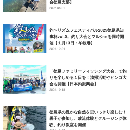
会徳島支部】
2025.05.21
釣〜リズムフェスティバル2025徳島県知
事杯vol.0。釣り大会とマルシェを同時開
催【１月13日・牟岐港】
2024.12.24
「徳島ファミリーフィッシング大会」で釣
りを楽しめる１日を！清掃活動やビンゴ大
会も開催【日本釣振興会】
2024.10.18
徳島県の豊かな自然を思いっきり楽しむ！
親子が参加し、放流体験とクルージング体
験、釣り教室を開催