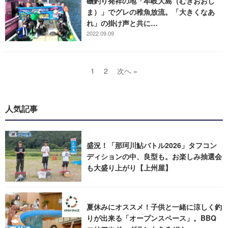
磯釣り発祥の地「牟岐大島（むぎおおし
ま）」でグレの稚魚放流。「大きくなあ
れ」の掛け声と共に…
2022.09.09
1
2
次へ »
人気記事
盛況！「那珂川鮎バトル2026」タフコン
ディションの中、良型も。お楽しみ抽選会
も大盛り上がり【上州屋】
夏休みにオススメ！子供と一緒に涼しく釣
りが出来る「オープンスペース」。BBQ