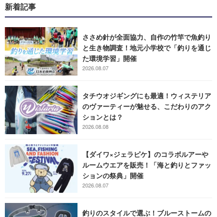
新着記事
ささめ針が全面協力、自作の竹竿で魚釣り
と生き物調査！地元小学校で「釣りを通じ
た環境学習」開催
2026.08.07
タチウオジギングにも最適！ウィステリア
のヴァーティーが魅せる、こだわりのアク
ションとは？
2026.08.08
【ダイワ×ジェラピケ】のコラボルアーや
ルームウエアを販売！「海と釣りとファッ
ションの祭典」開催
2026.08.07
釣りのスタイルで選ぶ！ブルーストームの