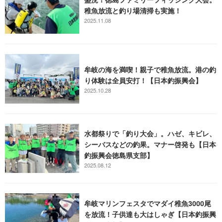
稚魚放流と釣り場清掃も実施！
2025.11.08
牟岐の海を満喫！親子で稚魚放流。港の釣
り体験は全員安打！【日本釣振興会】
2025.10.28
水都祭りで「釣り大会」。ハゼ、キビレ、
シーバスなどの釣果。マナー啓発も【日本
釣振興会徳島県支部】
2025.08.12
牟岐マリンフェスタでマダイ稚魚3000尾
を放流！子供達も大はしゃぎ【日本釣振興