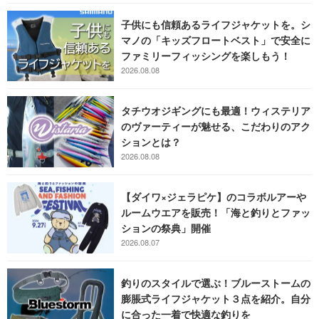
子供にも信頼あるライフジャケットを。シ
マノの「キッズフロートベスト」で安全に
ファミリーフィッシングを楽しもう！
2026.08.08
タチウオジギングにも最適！ウィステリア
のヴァーティーが魅せる、こだわりのアク
ションとは？
2026.08.08
【ダイワ×ジェラピケ】のコラボルアーや
ルームウエアを販売！「海と釣りとファッ
ションの祭典」開催
2026.08.07
釣りのスタイルで選ぶ！ブルーストームの
膨脹式ライフジャケット３点を紹介。自分
に合った一着で快適な釣りを