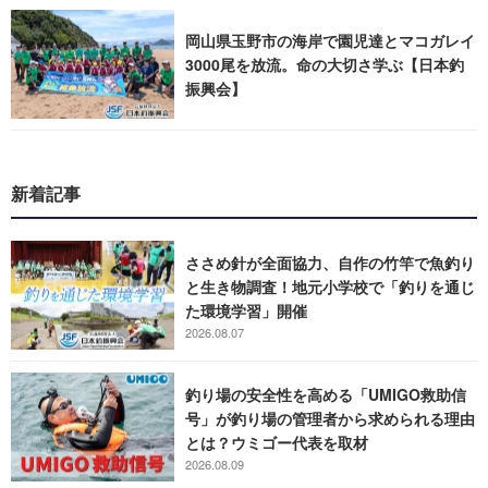
岡山県玉野市の海岸で園児達とマコガレイ
3000尾を放流。命の大切さ学ぶ【日本釣
振興会】
新着記事
ささめ針が全面協力、自作の竹竿で魚釣り
と生き物調査！地元小学校で「釣りを通じ
た環境学習」開催
2026.08.07
釣り場の安全性を高める「UMIGO救助信
号」が釣り場の管理者から求められる理由
とは？ウミゴー代表を取材
2026.08.09