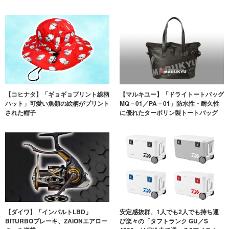
【コヒナタ】「ギョギョプリント総柄
【マルキユー】「ドライトートバッグ
ハット」可愛い魚類の絵柄がプリント
MQ－01／PA－01」防水性・耐久性
された帽子
に優れたターポリン製トートバッグ
【ダイワ】「インパルトLBD」
安定感抜群、1人でも2人でも持ち運
BITURBOブレーキ、ZAIONエアロー
び楽々の「タフトランク GU／S