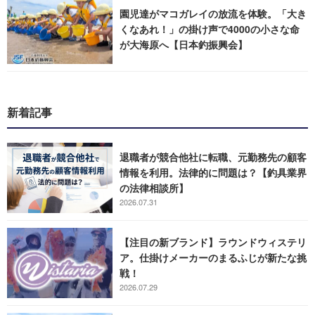
園児達がマコガレイの放流を体験。「大き
くなあれ！」の掛け声で4000の小さな命
が大海原へ【日本釣振興会】
新着記事
退職者が競合他社に転職、元勤務先の顧客
情報を利用。法律的に問題は？【釣具業界
の法律相談所】
2026.07.31
【注目の新ブランド】ラウンドウィステリ
ア。仕掛けメーカーのまるふじが新たな挑
戦！
2026.07.29