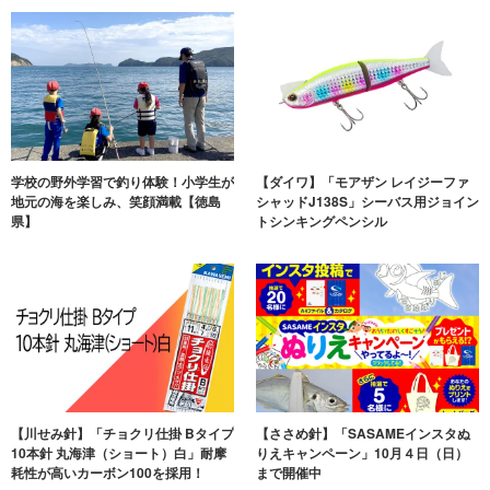
学校の野外学習で釣り体験！小学生が
【ダイワ】「モアザン レイジーファ
地元の海を楽しみ、笑顔満載【徳島
シャッドJ138S」シーバス用ジョイン
県】
トシンキングペンシル
【川せみ針】「チョクリ仕掛 Bタイプ
【ささめ針】「SASAMEインスタぬ
10本針 丸海津（ショート）白」耐摩
りえキャンペーン」10月４日（日）
耗性が高いカーボン100を採用！
まで開催中