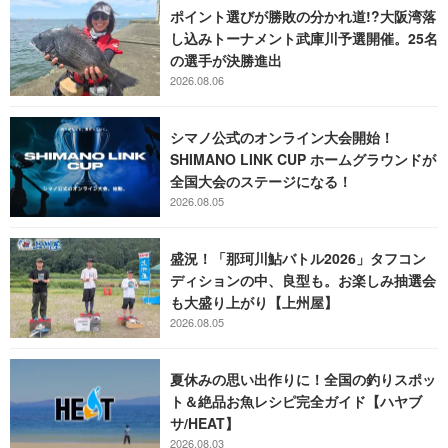
ポイント選びが勝敗の分かれ道!?大阪湾落
し込みトーナメント武庫川予選開催。25名
の選手が決勝進出
2026.08.06
シマノ公式のオンライン大会開始！
SHIMANO LINK CUP ホームグラウンドが
全国大会のステージになる！
2026.08.05
盛況！「那珂川鮎バトル2026」タフコン
ディションの中、良型も。お楽しみ抽選会
も大盛り上がり【上州屋】
2026.08.05
夏休みの思い出作りに！全国の釣りスポッ
ト＆絶品お魚レシピ完全ガイド【ハヤブ
サ/HEAT】
2026.08.03