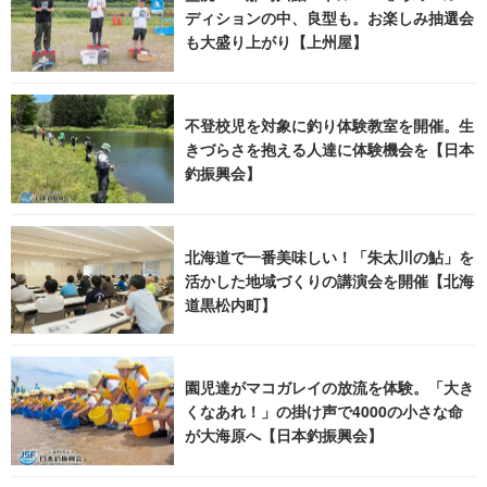
ディションの中、良型も。お楽しみ抽選会
も大盛り上がり【上州屋】
不登校児を対象に釣り体験教室を開催。生
きづらさを抱える人達に体験機会を【日本
釣振興会】
北海道で一番美味しい！「朱太川の鮎」を
活かした地域づくりの講演会を開催【北海
道黒松内町】
園児達がマコガレイの放流を体験。「大き
くなあれ！」の掛け声で4000の小さな命
が大海原へ【日本釣振興会】