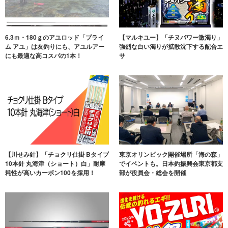
6.3ｍ・180ｇのアユロッド「プライ
【マルキユー】「チヌパワー激濁り」
ム アユ」は友釣りにも、アユルアー
強烈な白い濁りが拡散沈下する配合エ
にも最適な高コスパの1本！
サ
【川せみ針】「チョクリ仕掛 Bタイプ
東京オリンピック開催場所「海の森」
10本針 丸海津（ショート）白」耐摩
でイベントも。日本釣振興会東京都支
耗性が高いカーボン100を採用！
部が役員会・総会を開催