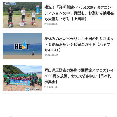
盛況！「那珂川鮎バトル2026」タフコン
ディションの中、良型も。お楽しみ抽選会
も大盛り上がり【上州屋】
2026.08.05
夏休みの思い出作りに！全国の釣りスポッ
ト＆絶品お魚レシピ完全ガイド【ハヤブ
サ/HEAT】
2026.08.03
岡山県玉野市の海岸で園児達とマコガレイ
3000尾を放流。命の大切さ学ぶ【日本釣
振興会】
2026.07.30