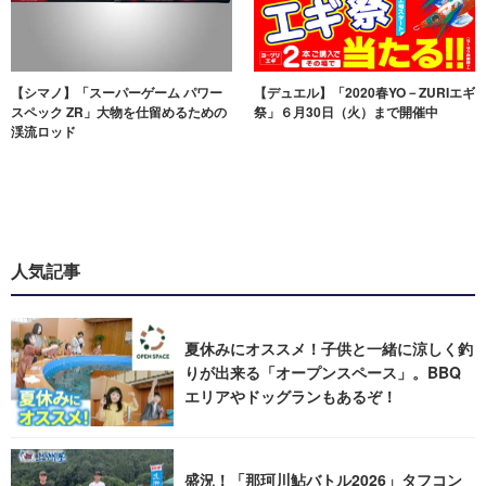
【シマノ】「スーパーゲーム パワー
【デュエル】「2020春YO－ZURIエギ
スペック ZR」大物を仕留めるための
祭」６月30日（火）まで開催中
渓流ロッド
人気記事
夏休みにオススメ！子供と一緒に涼しく釣
りが出来る「オープンスペース」。BBQ
エリアやドッグランもあるぞ！
盛況！「那珂川鮎バトル2026」タフコン