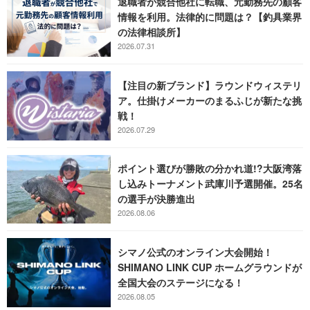
退職者が競合他社に転職、元勤務先の顧客
情報を利用。法律的に問題は？【釣具業界
の法律相談所】
2026.07.31
【注目の新ブランド】ラウンドウィステリ
ア。仕掛けメーカーのまるふじが新たな挑
戦！
2026.07.29
ポイント選びが勝敗の分かれ道!?大阪湾落
し込みトーナメント武庫川予選開催。25名
の選手が決勝進出
2026.08.06
シマノ公式のオンライン大会開始！
SHIMANO LINK CUP ホームグラウンドが
全国大会のステージになる！
2026.08.05