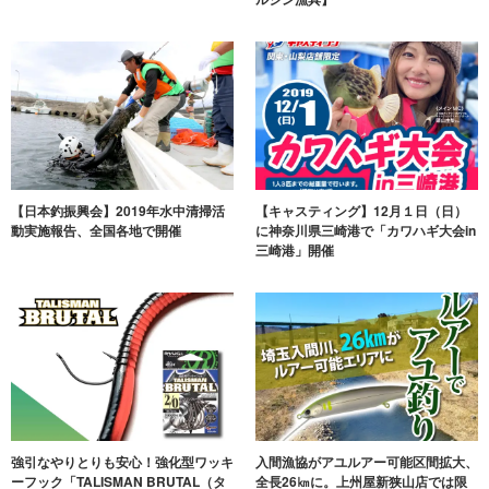
【日本釣振興会】2019年水中清掃活
【キャスティング】12月１日（日）
動実施報告、全国各地で開催
に神奈川県三崎港で「カワハギ大会in
三崎港」開催
強引なやりとりも安心！強化型ワッキ
入間漁協がアユルアー可能区間拡大、
ーフック「TALISMAN BRUTAL（タ
全長26㎞に。上州屋新狭山店では限