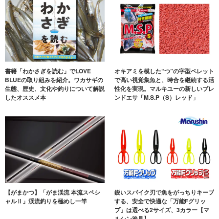
書籍「わかさぎを読む」でLOVE
オキアミを模した“つ”の字型ペレット
BLUEの取り組みを紹介。ワカサギの
で高い視覚集魚と、時合を継続する活
生態、歴史、文化や釣りについて解説
性化を実現。マルキユーの新しいブレ
したオススメ本
ンドエサ「M.S.P（S）レッド」
【がまかつ】「がま渓流 本流スペシ
鋭いスパイク刃で魚をがっちりキープ
ャルⅡ」渓流釣りを極めし一竿
する、安全で快適な「万能Fグリッ
プ」は選べる2サイズ、3カラー【マ
ルシン漁具】