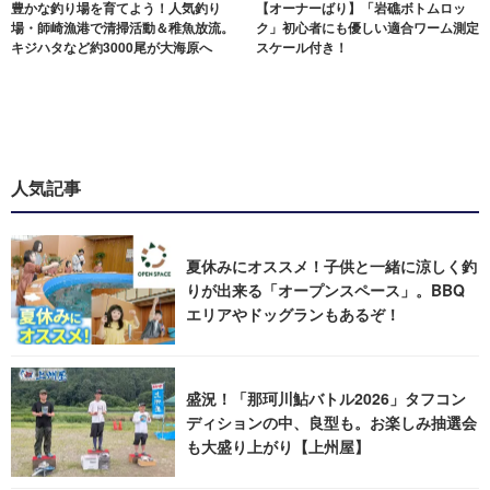
豊かな釣り場を育てよう！人気釣り
【オーナーばり】「岩礁ボトムロッ
場・師崎漁港で清掃活動＆稚魚放流。
ク」初心者にも優しい適合ワーム測定
キジハタなど約3000尾が大海原へ
スケール付き！
人気記事
夏休みにオススメ！子供と一緒に涼しく釣
りが出来る「オープンスペース」。BBQ
エリアやドッグランもあるぞ！
盛況！「那珂川鮎バトル2026」タフコン
ディションの中、良型も。お楽しみ抽選会
も大盛り上がり【上州屋】