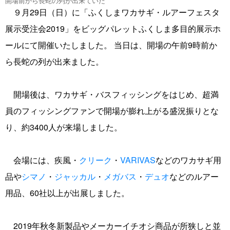
開場前から長蛇の列が出来ていた
９月29日（日）に「ふくしまワカサギ・ルアーフェスタ
展示受注会2019」をビッグパレットふくしま多目的展示ホ
ールにて開催いたしました。 当日は、開場の午前9時前か
ら長蛇の列が出来ました。
開場後は、ワカサギ・バスフィッシングをはじめ、超満
員のフィッシングファンで開場が膨れ上がる盛況振りとな
り、約3400人が来場しました。
会場には、疾風・
クリーク
・
VARIVAS
などのワカサギ用
品や
シマノ
・
ジャッカル
・
メガバス
・
デュオ
などのルアー
用品、60社以上が出展しました。
2019年秋冬新製品やメーカーイチオシ商品が所狭しと並