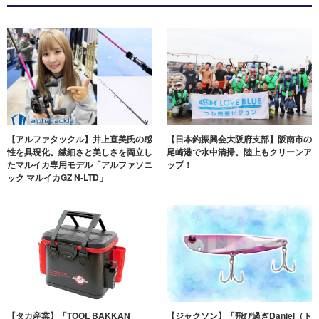
【アルファタックル】井上直美氏の感
【日本釣振興会大阪府支部】阪南市の
性を具現化。繊細さと美しさを両立し
尾崎港で水中清掃。陸上もクリーンア
たマルイカ専用モデル「アルファソニ
ップ！
ック マルイカGZ N-LTD」
【タカ産業】「TOOL BAKKAN
【ジャクソン】「飛び過ぎDaniel（ト