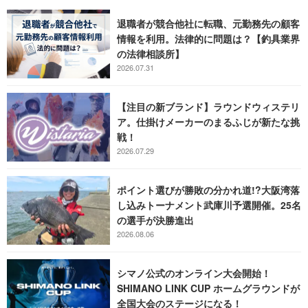
退職者が競合他社に転職、元勤務先の顧客
情報を利用。法律的に問題は？【釣具業界
の法律相談所】
2026.07.31
【注目の新ブランド】ラウンドウィステリ
ア。仕掛けメーカーのまるふじが新たな挑
戦！
2026.07.29
ポイント選びが勝敗の分かれ道!?大阪湾落
し込みトーナメント武庫川予選開催。25名
の選手が決勝進出
2026.08.06
シマノ公式のオンライン大会開始！
SHIMANO LINK CUP ホームグラウンドが
全国大会のステージになる！