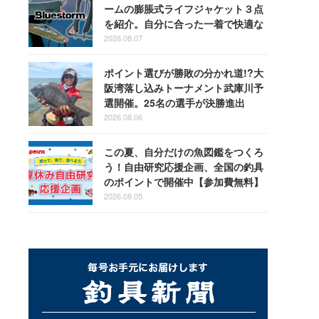
ームの膨脹式ライフジャケット３点
を紹介。自分に合った一着で快適な
釣りを
2026.08.07
ポイント選びが勝敗の分かれ道!?大
阪湾落し込みトーナメント武庫川予
選開催。25名の選手が決勝進出
2026.08.06
この夏、自分だけの魚図鑑をつくろ
う！自由研究応援企画、全国の釣具
のポイントで開催中【参加費無料】
2026.08.05