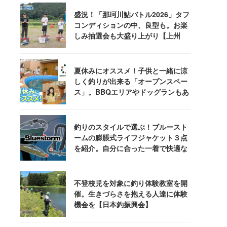
盛況！「那珂川鮎バトル2026」タフ
コンディションの中、良型も。お楽
しみ抽選会も大盛り上がり【上州
屋】
夏休みにオススメ！子供と一緒に涼
しく釣りが出来る「オープンスペー
ス」。BBQエリアやドッグランもあ
るぞ！
釣りのスタイルで選ぶ！ブルースト
ームの膨脹式ライフジャケット３点
を紹介。自分に合った一着で快適な
釣りを
不登校児を対象に釣り体験教室を開
催。生きづらさを抱える人達に体験
機会を【日本釣振興会】