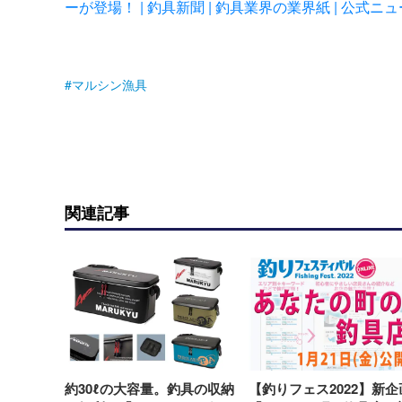
ーが登場！ | 釣具新聞 | 釣具業界の業界紙 | 公式ニ
マルシン漁具
関連記事
約30ℓの大容量。釣具の収納
【釣りフェス2022】新企