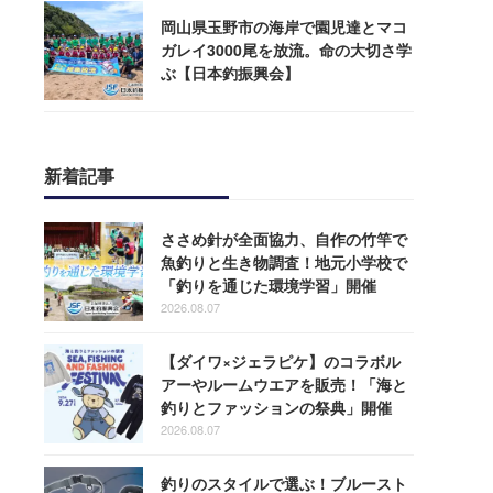
岡山県玉野市の海岸で園児達とマコ
ガレイ3000尾を放流。命の大切さ学
ぶ【日本釣振興会】
新着記事
ささめ針が全面協力、自作の竹竿で
魚釣りと生き物調査！地元小学校で
「釣りを通じた環境学習」開催
2026.08.07
【ダイワ×ジェラピケ】のコラボル
アーやルームウエアを販売！「海と
釣りとファッションの祭典」開催
2026.08.07
釣りのスタイルで選ぶ！ブルースト