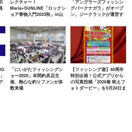
初
レクチャー！
「アングラーズフィッシン
員
Maria×SUNLINE「ロックシ
グパークナガラ」がオープ
ョア青物入門2025秋」in山
ン。ジークラックが運営す
口長門、2日間開催
るニジマス管理釣り場
NG
「にいがたフィッシングシ
【フィッシング遊】40周年
】」
ョー2020」本間釣具店主
特別企画！公式アプリから
グ
催、熱心な釣りファンが多
の写真投稿「2026春 映えフ
数来場
ォトダービー」を5月24日ま
で開催