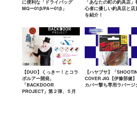
に便利な「ドライバッグ
「あなたの町の釣具店」
MQー01β/PAー01β」
心者に優しい釣具店と店
を紹介！
【DUO】くっきー！とコラ
【ハヤブサ】「SHOOTI
ボルアー開発。
COVER JIG【伊豫部健
「BACKDOOR
カバー撃ち専用ラバージ
PROJECT」第２弾、５月
に発売！