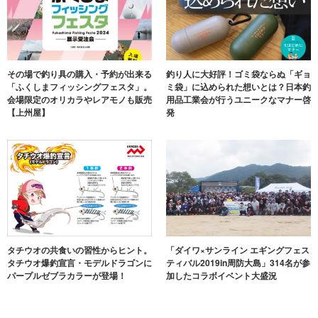
その場で釣り具の購入・予約が出来る
釣り人に大好評！ゴミ袋ならぬ「ギョ
「ふくしまフィッシングフェスタ」。
ミ袋」に込められた想いとは？日本釣
会場限定のオリカラやレアモノも販売
用品工業会が行うユニークなマナー啓
【上州屋】
発
タチウオの共食いの習性からヒント。
「ダイワ×サンライン エギングフェス
タチウオ爆釣宣言・モデルドラゴンに
ティバル2019in周防大島」314名が参
パープルゼブラカラーが登場！
加したコラボイベント大盛況