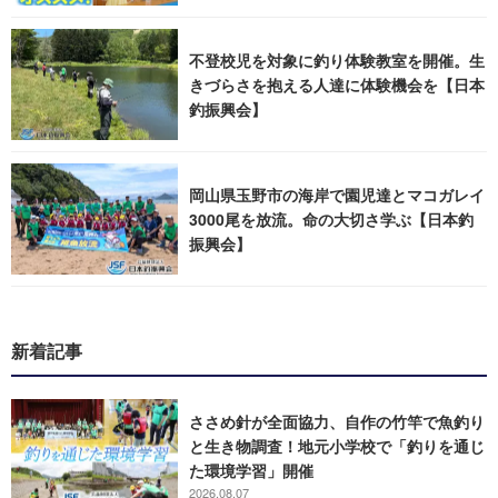
不登校児を対象に釣り体験教室を開催。生
きづらさを抱える人達に体験機会を【日本
釣振興会】
岡山県玉野市の海岸で園児達とマコガレイ
3000尾を放流。命の大切さ学ぶ【日本釣
振興会】
新着記事
ささめ針が全面協力、自作の竹竿で魚釣り
と生き物調査！地元小学校で「釣りを通じ
た環境学習」開催
2026.08.07