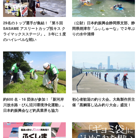
29名のトップ選手が集結！「第５回
（公財）日本釣振興会静岡県支部、静
SASAME アスリートカップ投キス ク
岡県焼津市「ふぃしゅーな」で２年ぶ
ライマックスステージ」。３年に１度
りの水中清掃
のハイレベルな戦い
約600 名・16 団体が参加！「新河岸
初心者歓迎の釣り大会。大島製作所主
川放水路・びん沼川環境浄化運動」。
催「黒鯛落し込み釣り大会」盛況！
日本釣振興会など釣具業界も協力