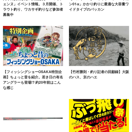
ェンヌ」イベント情報。３月開催、ト
ン01α」かかり釣りに最適な大容量ワ
ラウト釣り、ワカサギ釣りなど参加者
イドタイプのバッカン
募集中
【フィッシングショーOSAKA特別企
【竹村勝則・釣り記者の回顧録】大阪
画】ちょっと昔を紹介。若き日の有名
のハス、京のハエ
アングラーも登場!? 約20年前はこん
な感じ