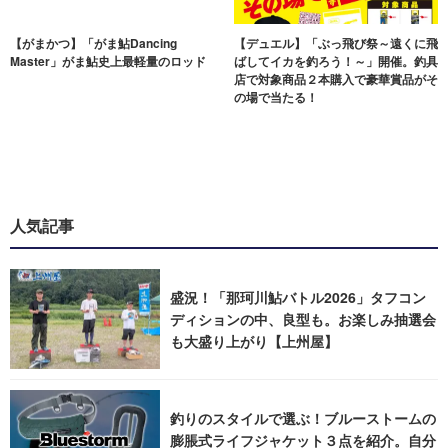
【がまかつ】「がま鮎Dancing
【デュエル】「ぶっ飛び祭～遠くに飛
Master」がま鮎史上最軽量のロッド
ばしてイカを釣ろう！～」開催。釣具
店で対象商品２本購入で豪華賞品がそ
の場で当たる！
人気記事
盛況！「那珂川鮎バトル2026」タフコン
ディションの中、良型も。お楽しみ抽選会
も大盛り上がり【上州屋】
釣りのスタイルで選ぶ！ブルーストームの
膨脹式ライフジャケット３点を紹介。自分