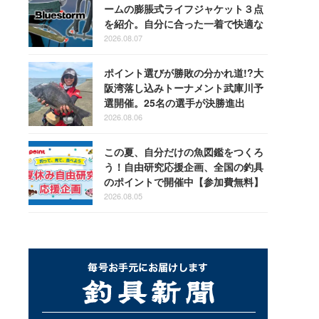
ームの膨脹式ライフジャケット３点
を紹介。自分に合った一着で快適な
釣りを
2026.08.07
ポイント選びが勝敗の分かれ道!?大
阪湾落し込みトーナメント武庫川予
選開催。25名の選手が決勝進出
2026.08.06
この夏、自分だけの魚図鑑をつくろ
う！自由研究応援企画、全国の釣具
のポイントで開催中【参加費無料】
2026.08.05