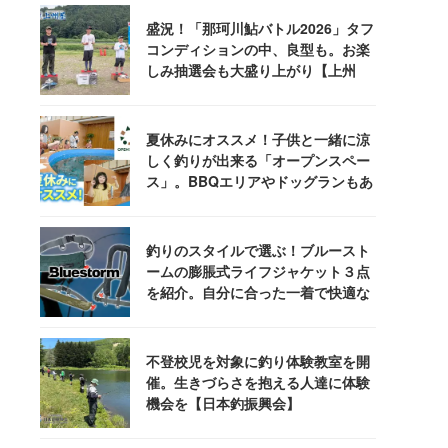
盛況！「那珂川鮎バトル2026」タフ
コンディションの中、良型も。お楽
しみ抽選会も大盛り上がり【上州
屋】
夏休みにオススメ！子供と一緒に涼
しく釣りが出来る「オープンスペー
ス」。BBQエリアやドッグランもあ
るぞ！
釣りのスタイルで選ぶ！ブルースト
ームの膨脹式ライフジャケット３点
を紹介。自分に合った一着で快適な
釣りを
不登校児を対象に釣り体験教室を開
催。生きづらさを抱える人達に体験
機会を【日本釣振興会】