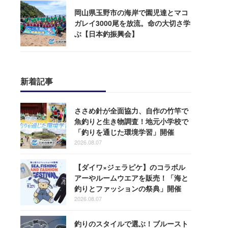
岡山県玉野市の海岸で園児達とマコ
ガレイ3000尾を放流。命の大切さ学
ぶ【日本釣振興会】
新着記事
ささめ針が全面協力、自作の竹竿で
魚釣りと生き物調査！地元小学校で
「釣りを通じた環境学習」開催
2026.08.07
【ダイワ×ジェラピケ】のコラボル
アーやルームウエアを販売！「海と
釣りとファッションの祭典」開催
2026.08.07
釣りのスタイルで選ぶ！ブルースト