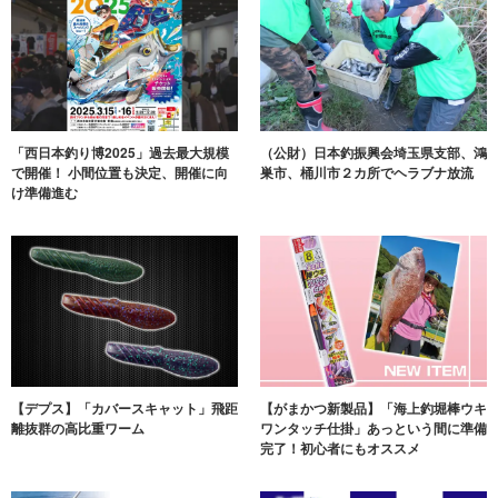
「西日本釣り博2025」過去最大規模
（公財）日本釣振興会埼玉県支部、鴻
で開催！ 小間位置も決定、開催に向
巣市、桶川市２カ所でヘラブナ放流
け準備進む
【デプス】「カバースキャット」飛距
【がまかつ新製品】「海上釣堀棒ウキ
離抜群の高比重ワーム
ワンタッチ仕掛」あっという間に準備
完了！初心者にもオススメ