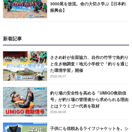
3000尾を放流。命の大切さ学ぶ【日本釣
振興会】
新着記事
ささめ針が全面協力、自作の竹竿で魚釣り
と生き物調査！地元小学校で「釣りを通じ
た環境学習」開催
2026.08.07
釣り場の安全性を高める「UMIGO救助信
号」が釣り場の管理者から求められる理由
とは？ウミゴー代表を取材
2026.08.09
子供にも信頼あるライフジャケットを。シ