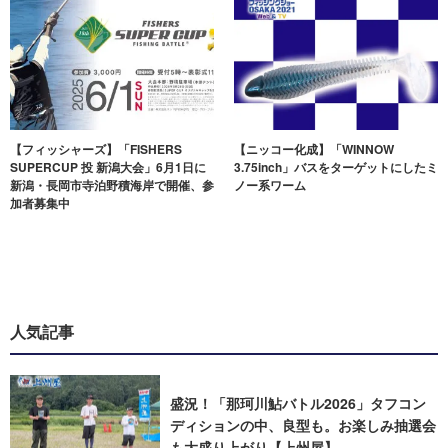
【フィッシャーズ】「FISHERS
【ニッコー化成】「WINNOW
SUPERCUP 投 新潟大会」6月1日に
3.75inch」バスをターゲットにしたミ
新潟・長岡市寺泊野積海岸で開催、参
ノー系ワーム
加者募集中
人気記事
盛況！「那珂川鮎バトル2026」タフコン
ディションの中、良型も。お楽しみ抽選会
も大盛り上がり【上州屋】