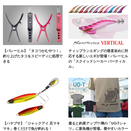
【バレーヒル】「タコつかむやつ！」
ティップランエギングの垂直攻めに対
釣り上げたタコをスピーディに処理で
応する新しいエギが登場！バレーヒル
きる
の「スクイッドシーカー バーティカ
ル」
【ハヤブサ】「ジャックアイ 豆マキ
着ると釣果アップ!? 噂の「UO-Tシャ
マキ」巻くだけで魚が釣れる！
ツ」に新魚種が登場。着やすいカラー