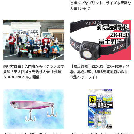
とポップなプリント、サイズも豊富な
人気Tシャツ
釣り方自由！入門者からベテランまで
【冨士灯器】ZEXUS「ZX－R30」登
参加「第２回城ヶ島釣り大会 上州屋
場。赤色LED、USB充電対応の次世
＆SUNLINEcup」開催
代型ヘッドライト