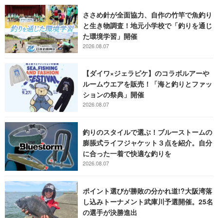
ささめ針が全面協力、自作の竹竿で魚釣り
と生き物調査！地元小学校で「釣りを通じ
た環境学習」開催
2026.08.07
【ダイワ×ジェラピケ】のコラボルアーや
ルームウエアを販売！「海と釣りとファッ
ションの祭典」開催
2026.08.07
釣りのスタイルで選ぶ！ブルーストームの
膨脹式ライフジャケット３点を紹介。自分
に合った一着で快適な釣りを
2026.08.07
ポイント選びが勝敗の分かれ道!?大阪湾落
し込みトーナメント武庫川予選開催。25名
の選手が決勝進出