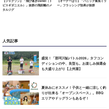
【ジャクソン】「飛び過ぎDaniel（ト
【オーナーばり】「パニック集魚ミラ
ビスギダニエル）」抜群の飛距離のメ
ー」フラッシング効果が抜群
タルジグ
人気記事
盛況！「那珂川鮎バトル2026」タフコン
ディションの中、良型も。お楽しみ抽選会
も大盛り上がり【上州屋】
夏休みにオススメ！子供と一緒に涼しく釣
りが出来る「オープンスペース」。BBQ
エリアやドッグランもあるぞ！