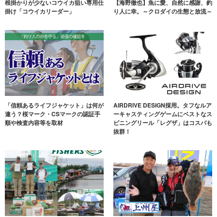
根掛かりが少ないコウイカ狙い専用仕
【海野徹也】魚に愛、自然に感謝、釣
掛け「コウイカリーダー」
り人に幸。～クロダイの生態と放流～
「信頼あるライフジャケット」は何が
AIRDRIVE DESIGN採用。タフなルア
違う？桜マーク・CSマークの認証手
ーキャスティングゲームにベストなス
順や検査内容等を取材
ピニングリール「レグザ」はコスパも
抜群！