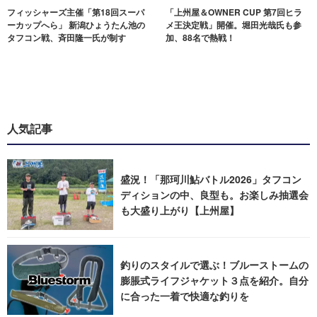
フィッシャーズ主催「第18回スーパ
「上州屋＆OWNER CUP 第7回ヒラ
ーカップへら」 新潟ひょうたん池の
メ王決定戦」開催。堀田光哉氏も参
タフコン戦、斉田隆一氏が制す
加、88名で熱戦！
人気記事
盛況！「那珂川鮎バトル2026」タフコン
ディションの中、良型も。お楽しみ抽選会
も大盛り上がり【上州屋】
釣りのスタイルで選ぶ！ブルーストームの
膨脹式ライフジャケット３点を紹介。自分
に合った一着で快適な釣りを