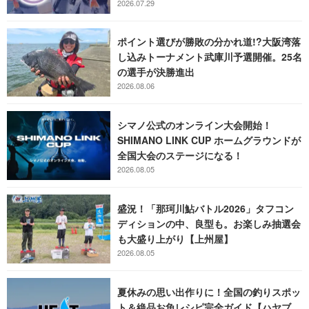
2026.07.29
ポイント選びが勝敗の分かれ道!?大阪湾落
し込みトーナメント武庫川予選開催。25名
の選手が決勝進出
2026.08.06
シマノ公式のオンライン大会開始！
SHIMANO LINK CUP ホームグラウンドが
全国大会のステージになる！
2026.08.05
盛況！「那珂川鮎バトル2026」タフコン
ディションの中、良型も。お楽しみ抽選会
も大盛り上がり【上州屋】
2026.08.05
夏休みの思い出作りに！全国の釣りスポッ
ト＆絶品お魚レシピ完全ガイド【ハヤブ