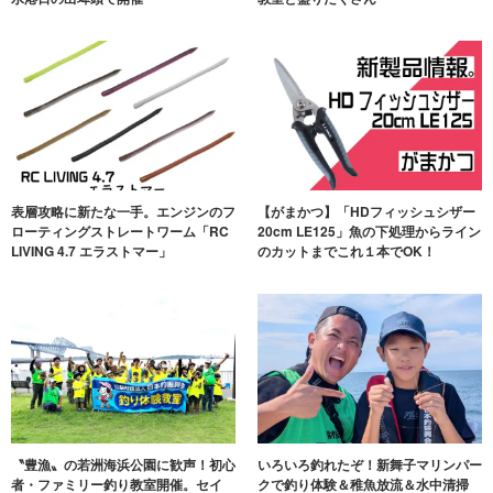
表層攻略に新たな一手。エンジンのフ
【がまかつ】「HDフィッシュシザー
ローティングストレートワーム「RC
20cm LE125」魚の下処理からライン
LIVING 4.7 エラストマー」
のカットまでこれ１本でOK！
〝豊漁〟の若洲海浜公園に歓声！初心
いろいろ釣れたぞ！新舞子マリンパー
者・ファミリー釣り教室開催。セイ
クで釣り体験＆稚魚放流＆水中清掃