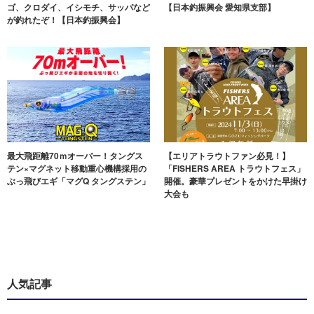
ゴ、クロダイ、イシモチ、サッパなど
【日本釣振興会 愛知県支部】
が釣れたぞ！【日本釣振興会】
最大飛距離70ｍオーバー！タングス
【エリアトラウトファン必見！】
テン×マグネット移動重心機構採用の
「FISHERS AREA トラウトフェス」
ぶっ飛びエギ「マグQ タングステン」
開催。豪華プレゼントをかけた早掛け
大会も
人気記事