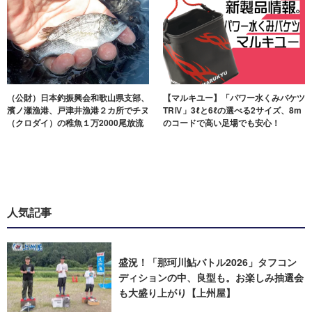
（公財）日本釣振興会和歌山県支部、
【マルキユー】「パワー水くみバケツ
濱ノ瀬漁港、戸津井漁港２カ所でチヌ
TRⅣ」3ℓと6ℓの選べる2サイズ、8m
（クロダイ）の稚魚１万2000尾放流
のコードで高い足場でも安心！
人気記事
盛況！「那珂川鮎バトル2026」タフコン
ディションの中、良型も。お楽しみ抽選会
も大盛り上がり【上州屋】