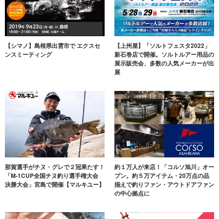
【シマノ】島根県出雲市で エクスセ
【上州屋】「ソルトフェスタ2022」
ンスミーティング
新石巻店で開催。ソルトルアー用品の
展示販売会、多数の人気メーカーが出
展
那賀選手がチヌ・グレで２冠果たす！
約１万人が来店！「コルソ旭川」オー
「M-1CUP全国チヌ釣り選手権大会
プン。約５万アイテム・20万点の品
決勝大会」宮島で開催【マルキユー】
揃えで釣りファン・アウトドアファン
の中心拠点に