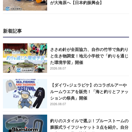
が大海原へ【日本釣振興会】
新着記事
ささめ針が全面協力、自作の竹竿で魚釣り
と生き物調査！地元小学校で「釣りを通じ
た環境学習」開催
2026.08.07
【ダイワ×ジェラピケ】のコラボルアーや
ルームウエアを販売！「海と釣りとファッ
ションの祭典」開催
2026.08.07
釣りのスタイルで選ぶ！ブルーストームの
膨脹式ライフジャケット３点を紹介。自分