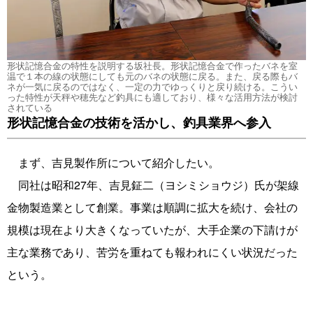
形状記憶合金の特性を説明する坂社長。形状記憶合金で作ったバネを室
温で１本の線の状態にしても元のバネの状態に戻る。また、戻る際もバ
ネが一気に戻るのではなく、一定の力でゆっくりと戻り続ける。こうい
った特性が天秤や穂先など釣具にも適しており、様々な活用方法が検討
されている
形状記憶合金の技術を活かし、釣具業界へ参入
まず、吉見製作所について紹介したい。
同社は昭和27年、吉見鉦二（ヨシミショウジ）氏が架線
金物製造業として創業。事業は順調に拡大を続け、会社の
規模は現在より大きくなっていたが、大手企業の下請けが
主な業務であり、苦労を重ねても報われにくい状況だった
という。