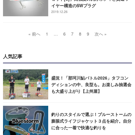
イヤー構造のSWプラグ
2019.12.26
« 前へ
1
…
6
7
8
9
次へ »
人気記事
盛況！「那珂川鮎バトル2026」タフコン
ディションの中、良型も。お楽しみ抽選会
も大盛り上がり【上州屋】
釣りのスタイルで選ぶ！ブルーストームの
膨脹式ライフジャケット３点を紹介。自分
に合った一着で快適な釣りを