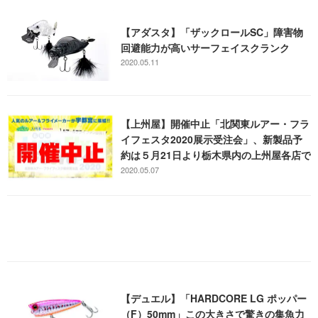
【アダスタ】「ザックロールSC」障害物
回避能力が高いサーフェイスクランク
2020.05.11
【上州屋】開催中止「北関東ルアー・フラ
イフェスタ2020展示受注会」、新製品予
約は５月21日より栃木県内の上州屋各店で
実施
2020.05.07
【デュエル】「HARDCORE LG ポッパー
（F）50mm」この大きさで驚きの集魚力