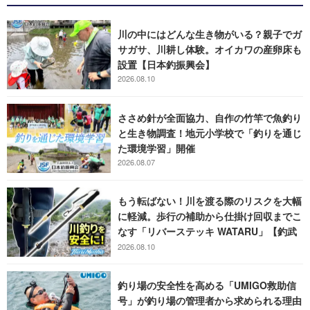
川の中にはどんな生き物がいる？親子でガ
サガサ、川耕し体験。オイカワの産卵床も
設置【日本釣振興会】
2026.08.10
ささめ針が全面協力、自作の竹竿で魚釣り
と生き物調査！地元小学校で「釣りを通じ
た環境学習」開催
2026.08.07
もう転ばない！川を渡る際のリスクを大幅
に軽減。歩行の補助から仕掛け回収までこ
なす「リバーステッキ WATARU」【釣武
者】
2026.08.10
釣り場の安全性を高める「UMIGO救助信
号」が釣り場の管理者から求められる理由