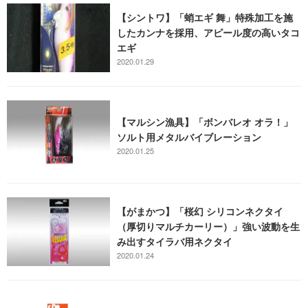
【シントワ】「蛸エギ 舞」特殊加工を施
したカンナを採用、アピール度の高いタコ
エギ
2020.01.29
【マルシン漁具】「ボンバレオ オラ！」
ソルト用メタルバイブレーション
2020.01.25
【がまかつ】「桜幻 シリコンネクタイ
（厚切りマルチカーリー）」強い波動を生
み出すタイラバ用ネクタイ
2020.01.24