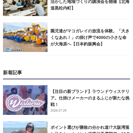
活かした地域づくりの講演会を開催【北海
道黒松内町】
園児達がマコガレイの放流を体験。「大き
くなあれ！」の掛け声で4000の小さな命
が大海原へ【日本釣振興会】
新着記事
【注目の新ブランド】ラウンドウィステリ
ア。仕掛けメーカーのまるふじが新たな挑
戦！
2026.07.29
ポイント選びが勝敗の分かれ道!?大阪湾落