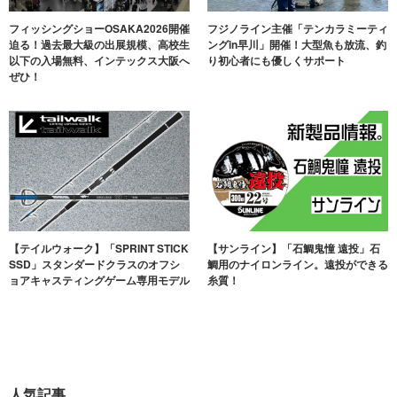
フィッシングショーOSAKA2026開催
フジノライン主催「テンカラミーティ
迫る！過去最大級の出展規模、高校生
ングin早川」開催！大型魚も放流、釣
以下の入場無料、インテックス大阪へ
り初心者にも優しくサポート
ぜひ！
【テイルウォーク】「SPRINT STICK
【サンライン】「石鯛鬼憧 遠投」石
SSD」スタンダードクラスのオフシ
鯛用のナイロンライン。遠投ができる
ョアキャスティングゲーム専用モデル
糸質！
人気記事