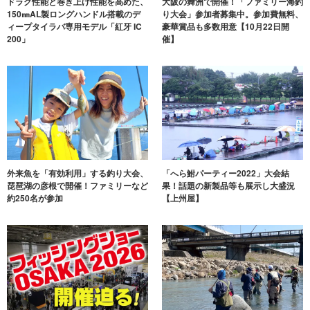
ドラグ性能と巻き上げ性能を高めた、
大阪の舞洲で開催！「ファミリー海釣
150㎜AL製ロングハンドル搭載のデ
り大会」参加者募集中。参加費無料、
ィープタイラバ専用モデル「紅牙 IC
豪華賞品も多数用意【10月22日開
200」
催】
外来魚を「有効利用」する釣り大会、
「へら鮒パーティー2022」大会結
琵琶湖の彦根で開催！ファミリーなど
果！話題の新製品等も展示し大盛況
約250名が参加
【上州屋】