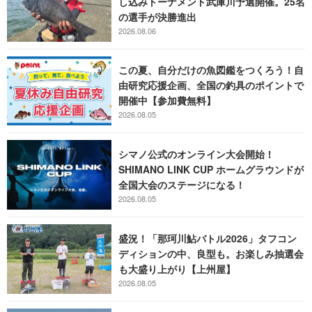
し込みトーナメント武庫川予選開催。25名
の選手が決勝進出
2026.08.06
この夏、自分だけの魚図鑑をつくろう！自
由研究応援企画、全国の釣具のポイントで
開催中【参加費無料】
2026.08.05
シマノ公式のオンライン大会開始！
SHIMANO LINK CUP ホームグラウンドが
全国大会のステージになる！
2026.08.05
盛況！「那珂川鮎バトル2026」タフコン
ディションの中、良型も。お楽しみ抽選会
も大盛り上がり【上州屋】
2026.08.05