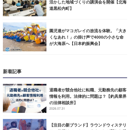
活かした地域づくりの講演会を開催【北海
道黒松内町】
園児達がマコガレイの放流を体験。「大き
くなあれ！」の掛け声で4000の小さな命
が大海原へ【日本釣振興会】
新着記事
退職者が競合他社に転職、元勤務先の顧客
情報を利用。法律的に問題は？【釣具業界
の法律相談所】
2026.07.31
【注目の新ブランド】ラウンドウィステリ