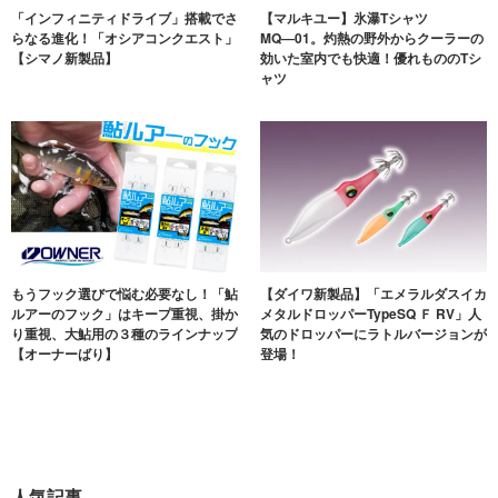
「インフィニティドライブ」搭載でさ
【マルキユー】氷瀑Tシャツ
らなる進化！「オシアコンクエスト」
MQ―01。灼熱の野外からクーラーの
【シマノ新製品】
効いた室内でも快適！優れもののTシ
ャツ
もうフック選びで悩む必要なし！「鮎
【ダイワ新製品】「エメラルダスイカ
ルアーのフック」はキープ重視、掛か
メタルドロッパーTypeSQ Ｆ RV」人
り重視、大鮎用の３種のラインナップ
気のドロッパーにラトルバージョンが
【オーナーばり】
登場！
人気記事