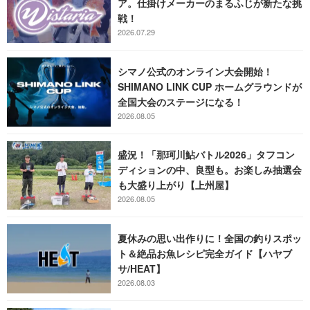
ア。仕掛けメーカーのまるふじが新たな挑
戦！
2026.07.29
シマノ公式のオンライン大会開始！
SHIMANO LINK CUP ホームグラウンドが
全国大会のステージになる！
2026.08.05
盛況！「那珂川鮎バトル2026」タフコン
ディションの中、良型も。お楽しみ抽選会
も大盛り上がり【上州屋】
2026.08.05
夏休みの思い出作りに！全国の釣りスポッ
ト＆絶品お魚レシピ完全ガイド【ハヤブ
サ/HEAT】
2026.08.03