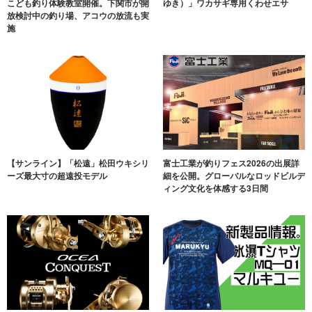
こども釣り体験教室開催。下関市が開
ゆき）」ワカサギ専用くわせエサ
放検討中の釣り場、アコウの放流も実
施
【サンライン】「松遠」松田ウキシリ
富士工業が釣りフェス2026の出展詳
ーズ最大寸の超遠投モデル
細を公開。グローバルなロッドビルデ
ィング文化を体感する3日間