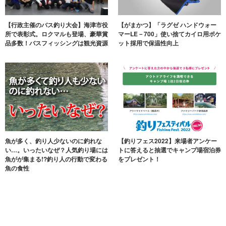
【行政主催のバス釣り大会】海津市役
【がまかつ】「ラグゼ ハンドウォー
所で表彰式。ロクマルも登場、豪華賞
マーLE－700」使い捨てカイロ用ポケ
品多数！バスフィッシングは観光資源
ット採用で保温性向上
魚が多く、釣り人少ないのに釣れな
【釣りフェス2022】来場者アンケー
い…。いったいなぜ？人気釣り場には
トに答えると抽選でキャンプ場宿泊券
魚がが集まる!?釣り人の行動で変わる
をプレゼント！
魚の食性