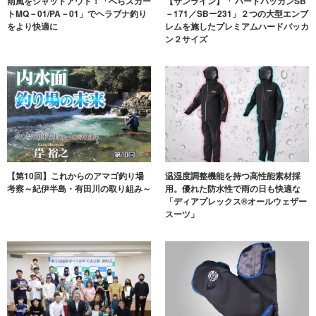
雨風をシャットアウト！「へらスカー
【サンライン】「 ハードバッカンSB
トMQ－01/PA－01」でヘラブナ釣り
－171／SBー231」２つの大型エンブ
をより快適に
レムを施したプレミアムハードバッカ
ン２サイズ
【第10回】これからのアマゴ釣り場
温湿度調整機能を持つ高性能素材採
考察～紀伊半島・有田川の取り組み～
用。優れた防水性で雨の日も快適な
「ディアプレックス®オールウェザー
スーツ」