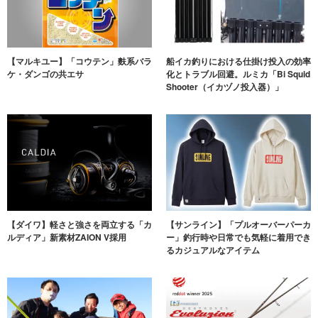
【マルキユー】「コウテン」麩系バラ
船イカ釣りにおける仕掛け投入の効率
ケ・ダンゴの共エサ
化とトラブル回避。ルミカ「Bi Squid
Shooter（イカヅノ投入器）」
【ダイワ】軽さと強さを両立する「カ
【サンライン】「プルオーバーパーカ
ルディア」新素材ZAION V採用
ー」釣行時や日常でも気軽に着用でき
るカジュアルなアイテム