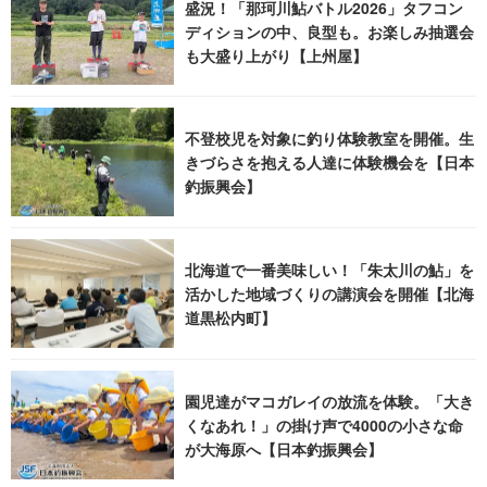
盛況！「那珂川鮎バトル2026」タフコン
ディションの中、良型も。お楽しみ抽選会
も大盛り上がり【上州屋】
不登校児を対象に釣り体験教室を開催。生
きづらさを抱える人達に体験機会を【日本
釣振興会】
北海道で一番美味しい！「朱太川の鮎」を
活かした地域づくりの講演会を開催【北海
道黒松内町】
園児達がマコガレイの放流を体験。「大き
くなあれ！」の掛け声で4000の小さな命
が大海原へ【日本釣振興会】