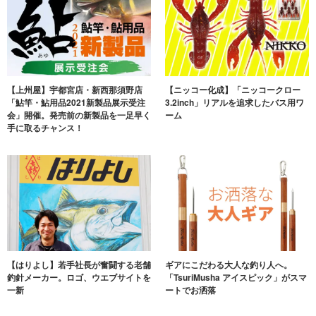
【上州屋】宇都宮店・新西那須野店
【ニッコー化成】「ニッコークロー
「鮎竿・鮎用品2021新製品展示受注
3.2inch」リアルを追求したバス用ワ
会」開催。発売前の新製品を一足早く
ーム
手に取るチャンス！
【はりよし】若手社長が奮闘する老舗
ギアにこだわる大人な釣り人へ。
釣針メーカー。ロゴ、ウエブサイトを
「TsuriMusha アイスピック」がスマ
一新
ートでお洒落