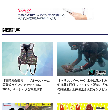
関連記事
【高階救命器具】「ブルーストーム
【マリンスイーパー】水中に残された
固型式ライフジャケット BSJ－
釣り具を回収しリメイク・販売。「海
200A」ベーシックな救命胴衣
の掃除屋」土井佑太さんにインタビュ
ー！