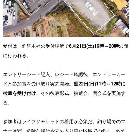
受付は、釣研本社の受付場所で
6月21日(土)16時～20時
の間
に行われる。
エントリーシート記入、レシート確認後、エントリーカー
ドと参加賞を受け取り実釣開始。
翌22日(日)11時～12時に
検量を受け付け
、その後表彰式、抽選会、閉会式を実施す
る。
参加者はライフジャケットの着用が必須だ。釣り場でのマ
ナー厳守、危険な場所や立ち入り禁止区域での釣り、飲酒