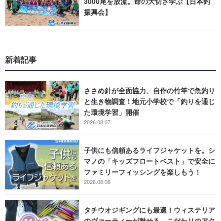
3000尾を放流。命の大切さ学ぶ【日本釣
振興会】
新着記事
ささめ針が全面協力、自作の竹竿で魚釣り
と生き物調査！地元小学校で「釣りを通じ
た環境学習」開催
2026.08.07
子供にも信頼あるライフジャケットを。シ
マノの「キッズフロートベスト」で安全に
ファミリーフィッシングを楽しもう！
2026.08.08
タチウオジギングにも最適！ウィステリア
のヴァーティーが魅せる、こだわりのアク