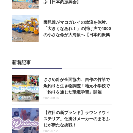
ぶ【日本釣振興会】
園児達がマコガレイの放流を体験。
「大きくなあれ！」の掛け声で4000
の小さな命が大海原へ【日本釣振興
会】
新着記事
ささめ針が全面協力、自作の竹竿で
魚釣りと生き物調査！地元小学校で
「釣りを通じた環境学習」開催
2026.08.07
【注目の新ブランド】ラウンドウィ
ステリア。仕掛けメーカーのまるふ
じが新たな挑戦！
2026.07.29