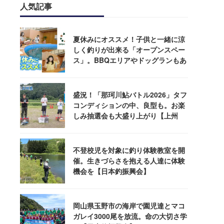
人気記事
夏休みにオススメ！子供と一緒に涼
しく釣りが出来る「オープンスペー
ス」。BBQエリアやドッグランもあ
るぞ！
盛況！「那珂川鮎バトル2026」タフ
コンディションの中、良型も。お楽
しみ抽選会も大盛り上がり【上州
屋】
不登校児を対象に釣り体験教室を開
催。生きづらさを抱える人達に体験
機会を【日本釣振興会】
岡山県玉野市の海岸で園児達とマコ
ガレイ3000尾を放流。命の大切さ学