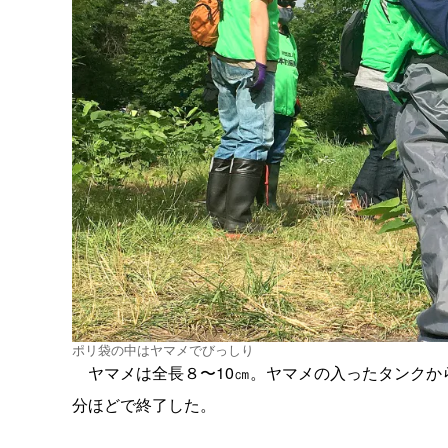
ポリ袋の中はヤマメでびっしり
ヤマメは全長８〜10㎝。ヤマメの入ったタンクか
分ほどで終了した。