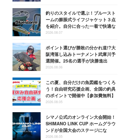
釣りのスタイルで選ぶ！ブルースト
ームの膨脹式ライフジャケット３点
を紹介。自分に合った一着で快適な
釣りを
2026.08.07
ポイント選びが勝敗の分かれ道!?大
阪湾落し込みトーナメント武庫川予
選開催。25名の選手が決勝進出
2026.08.06
この夏、自分だけの魚図鑑をつくろ
う！自由研究応援企画、全国の釣具
のポイントで開催中【参加費無料】
2026.08.05
シマノ公式のオンライン大会開始！
SHIMANO LINK CUP ホームグラウ
ンドが全国大会のステージにな
る！
2026.08.05